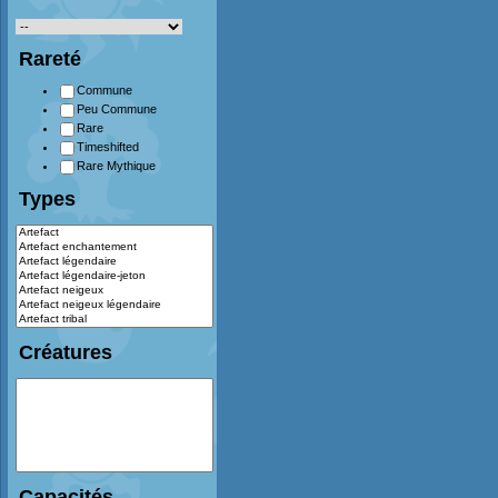
Rareté
Commune
Peu Commune
Rare
Timeshifted
Rare Mythique
Types
Créatures
Capacités