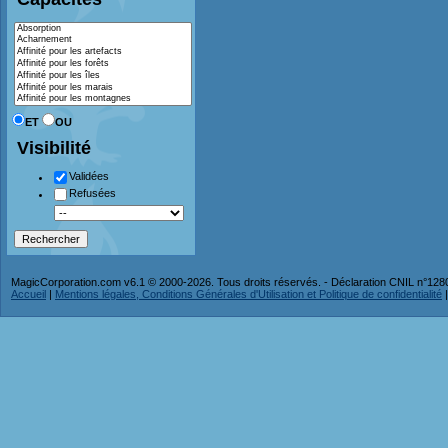
ET
OU
Visibilité
Validées
Refusées
MagicCorporation.com v6.1 © 2000-2026. Tous droits réservés. - Déclaration CNIL n°12
Accueil
|
Mentions légales, Conditions Générales d'Utilisation et Politique de confidentialité