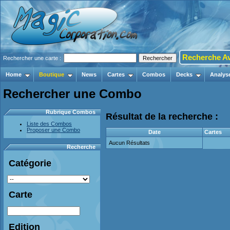
Recherche A
Rechercher une carte :
Home
Boutique
News
Cartes
Combos
Decks
Analys
Rechercher une Combo
Rubrique Combos
Résultat de la recherche :
Liste des Combos
Proposer une Combo
Date
Cartes
Aucun Résultats
Recherche
Catégorie
Carte
Edition