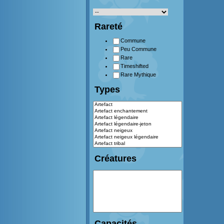
Rareté
Commune
Peu Commune
Rare
Timeshifted
Rare Mythique
Types
Créatures
Capacités