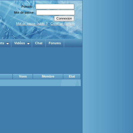
Pseudo :
Mot de passe :
Mot de passe oublié ?
-
Créer un compte
rts
Vidéos
Chat
Forums
Vues
Membre
Etat