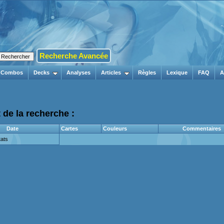
Recherche Avancée
Combos
Decks
Analyses
Articles
Règles
Lexique
FAQ
A
 de la recherche :
Date
Cartes
Couleurs
Commentaires
ats