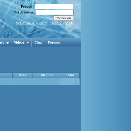
Pseudo :
Mot de passe :
Mot de passe oublié ?
-
Créer un compte
rts
Vidéos
Chat
Forums
Vues
Membre
Etat