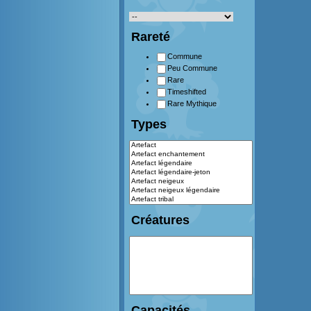
Rareté
Commune
Peu Commune
Rare
Timeshifted
Rare Mythique
Types
Créatures
Capacités