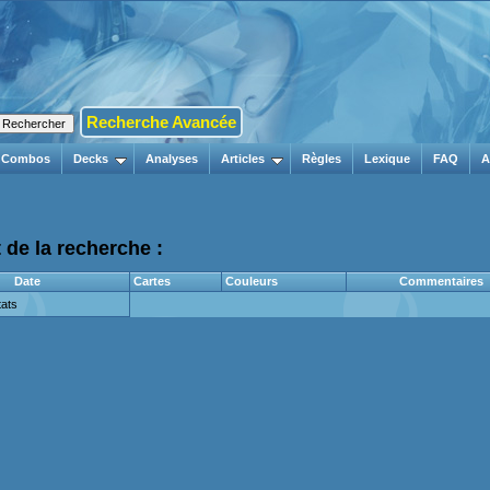
Recherche Avancée
Combos
Decks
Analyses
Articles
Règles
Lexique
FAQ
A
 de la recherche :
Date
Cartes
Couleurs
Commentaires
ats