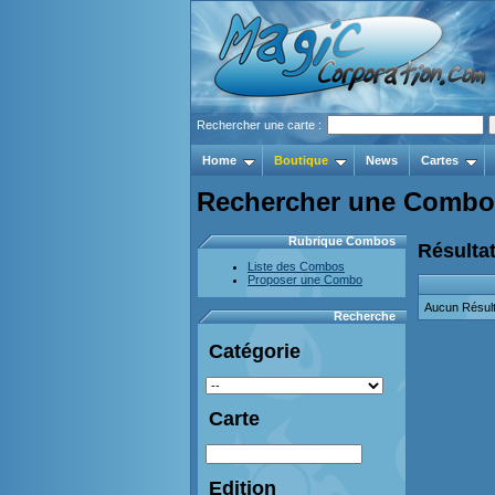
Rechercher une carte :
Home
Boutique
News
Cartes
Rechercher une Combo
Rubrique Combos
Résultat
Liste des Combos
Proposer une Combo
Aucun Résult
Recherche
Catégorie
Carte
Edition