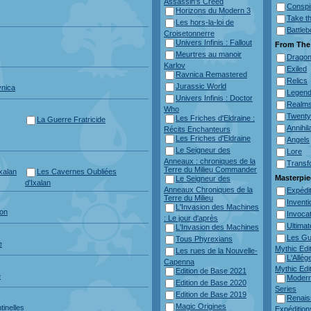
Assassin's Creed
Conspi
Horizons du Modern 3
Take t
Les hors-la-loi de
Battle
Croisetonnerre
Univers Infinis : Fallout
From The 
Meurtres au manoir
Drago
Karlov
Exiled
Ravnica Remastered
Relics
Jurassic World
vnica
Legen
Univers Infinis : Doctor
Realm
Who
Twenty
Les Friches d'Eldraine :
La Guerre Fratricide
Annihil
Récits Enchanteurs
Les Friches d'Eldraine
Angels
Le Seigneur des
Lore
Anneaux : chroniques de la
Transf
Terre du Milieu Commander
xalan
Les Cavernes Oubliées
Masterpie
Le Seigneur des
d'Ixalan
Anneaux Chroniques de la
Expédi
Terre du Milieu
Invent
L'Invasion des Machines
ion
Invoca
: Le jour d'après
Ultima
L'Invasion des Machines
Les Gu
Tous Phyrexians
e
Mythic Edi
Les rues de la Nouvelle-
L'Allé
Capenna
Mythic Edi
Edition de Base 2021
e
Modern
Edition de Base 2020
Series
Edition de Base 2019
Renais
Magic Origines
inelles
Expédition