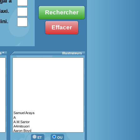
gal à
axi.
ini.
s *
Illustrateurs
ET
OU