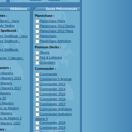
Rééditions
Decks Préconstruits
ies :
Planechase :
Series : Jiang
Planechase Plans
Mu Yanling
Planechase 2012 Decks
 Spellbook :
Planechase 2012 Plans
re Spellbook : Jace
Planechase
re Spellbook :
Planechase Anthology
Premium Decks :
re Spellbook:
Slivers
Fire & Lightning
der Collection :
Graveborn
asters :
Commander :
 Masters
Commander
 Masters 2015
Commander's Arsenal
l Masters
Commander 2013
 Masters 2017
Commander 2014
 Masters
Commander 2015
s 25
Commander 2016
te Masters
Commander 2017
ns du Modern
Commander Anthology
 Masters
Commander Anthology
ns du Modern 2
Volume II
Commander 2018
 Masters 2022
Commander 2019
urs :