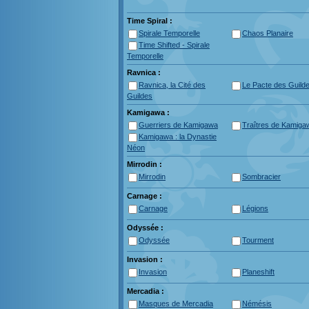
Time Spiral :
Spirale Temporelle
Chaos Planaire
Time Shifted - Spirale
Temporelle
Ravnica :
Ravnica, la Cité des
Le Pacte des Guild
Guildes
Kamigawa :
Guerriers de Kamigawa
Traîtres de Kamiga
Kamigawa : la Dynastie
Néon
Mirrodin :
Mirrodin
Sombracier
Carnage :
Carnage
Légions
Odyssée :
Odyssée
Tourment
Invasion :
Invasion
Planeshift
Mercadia :
Masques de Mercadia
Némésis