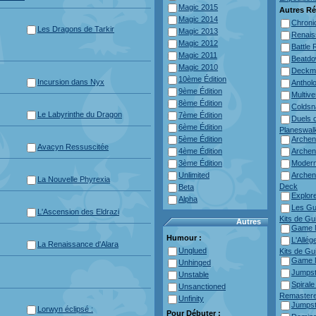
Magic 2015
Autres Ré
Magic 2014
Chroni
Les Dragons de Tarkir
Magic 2013
Renais
Magic 2012
Battle 
Magic 2011
Beatd
Magic 2010
Deckm
10ème Édition
Incursion dans Nyx
Anthol
9ème Édition
Multive
8ème Édition
Colds
Le Labyrinthe du Dragon
7ème Édition
Duels o
6ème Édition
Planeswal
5ème Édition
Arche
Avacyn Ressuscitée
4ème Édition
Arche
3ème Édition
Modern
Unlimited
Archen
La Nouvelle Phyrexia
Deck
Beta
Explore
Alpha
Les Gu
L'Ascension des Eldrazi
Kits de Gu
Autres
Game N
Humour :
L'Allé
La Renaissance d'Alara
Unglued
Kits de Gu
Game N
Unhinged
Jumpst
Unstable
Spirale
Unsanctioned
Remaster
Unfinity
Jumpst
Lorwyn éclipsé :
Pour Débuter :