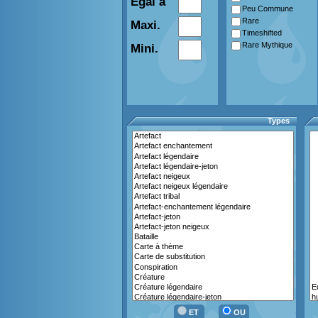
Egal à
Peu Commune
Rare
Maxi.
Timeshifted
Rare Mythique
Mini.
Types
ET
OU