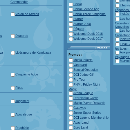
Domina
Commander
Portal
L'Inva
Portal Second Age
Légendes 
Invités
Vision de l'Avenir
Portal Three Kindgoms
Les hor
Starter
Croisetonn
Starter 2000
Nouvelles
Pégase
Les hor
Welcome Deck 2016
Croisetonn
es
Discorde
Welcome Deck 2017
Innist
Final F
Promos
les âges
Aux por
wa
Libérateurs de Kamigawa
Promos :
Paysages S
Media Inserts
Marvel
Vanguard
Special Occasion
Cinquième Aube
DCI Judge Gift
Pro Tour
FNM : Friday Night
Fléau
Magic
Arena League
Prerelease Cards
Jugement
Magic Player Rewards
Gateway
Junior Super Series
Apocalypse
DCI Legend Membership
Apac Land
Euro Land
Prophétie