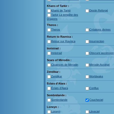
Khans of Tarkir :
Khans de Tarkir
Destin Reforgé
Tarkir La tempête des
Dragons
Theros :
Theros
Créations divines
Return to Ravnica :
Retour sur Ravnica
Insurrection
Innistrad :
Innistrad
Obscure ascension
Scars of Mirrodin :
Cicatrices de Mirrodin
Mirrodin Assiégé
Zendikar :
Zendikar
Worldwake
Eclats d'Alara :
Éclats d'Alara
Conflux
Sombrelande :
Sombrelande
Coucheciel
Lorwyn :
Lorwyn
Lèveciel