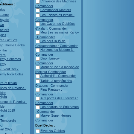
L'Invasion des Machines
éditions :
Commander
cles
Commander Masters
sance
Les Friches d'Eldraine :
Commander
Royale
Les Cavernes Oubliées
own
d'Ixalan : Commander
asters
Meurtres au manoir Karlov
ogies
: Commander
rse Gift Box
Les hors-la-loi de
nap Theme Decks
Croisetonnerre : Commander
Horizons du Modern 3 :
f the
Commander
kers
Bloomburrow :
nemy Schemes
Commander
nemy
Mornebrune : la maison de
 Event Deck
l'horreur Commander
emy Nicol Bolas
Aetherdrift : Commander
Tarkir La tempête des
rs of Ixalan
Dragons : Commander
ildes de Ravnica -
Final Fantasy :
ildes
Commander
ight
Aux portes des Eternités :
geance de Ravnica -
Commander
ilde
Les secrets de Strixhaven
ight 2019
: Commander
art
Marvel Super Heroes :
Commander
 Temporelle
ed
Duel Decks :
art 2022
Elves vs Goblins