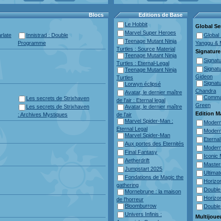
Blocs
Editions de Base
Le Hobbit
Global Ser
Marvel Super Heroes
rlate
Innistrad : Double
Global 
Teenage Mutant Ninja
Programme
Yanggu & 
Turtles : Source Material
Signature
Teenage Mutant Ninja
Signatu
Turtles : Eternal-Legal
Signatu
Teenage Mutant Ninja
Gideon
Turtles
Signatu
Lorwyn éclipsé
Chandra
Avatar, le dernier maître
Comman
Les secrets de Strixhaven
de l'air : Eternal legal
Green
Les secrets de Strixhaven
Avatar, le dernier maître
Edition M
: Archives Mystiques
de l'air
Marvel Spider-Man :
Modern
Eternal Legal
Modern
Marvel Spider-Man
Eterna
Aux portes des Eternités
Modern
Final Fantasy
Iconic
Aetherdrift
Master
Jumpstart 2025
Ultima
Fondations de Magic the
Horizo
gathering
Double
Mornebrune : la maison
Horizo
de l'horreur
Bloomburrow
Double
Univers Infinis :
Multijoue