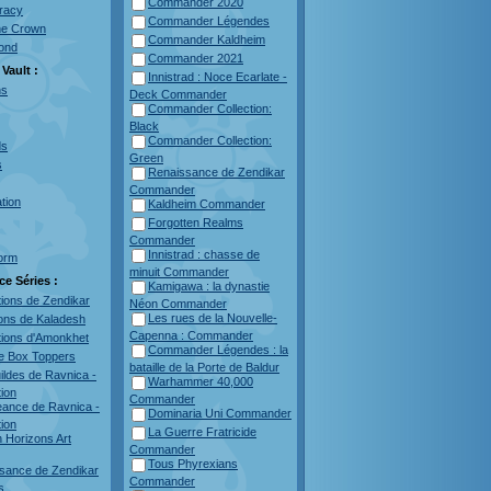
Commander 2020
racy
Commander Légendes
he Crown
Commander Kaldheim
bond
Commander 2021
Vault :
Innistrad : Noce Ecarlate -
ns
Deck Commander
Commander Collection:
Black
Commander Collection:
ds
Green
s
Renaissance de Zendikar
Commander
ation
Kaldheim Commander
Forgotten Realms
Commander
Innistrad : chasse de
orm
minuit Commander
ce Séries :
Kamigawa : la dynastie
tions de Zendikar
Néon Commander
Les rues de la Nouvelle-
ions de Kaladesh
Capenna : Commander
tions d'Amonkhet
Commander Légendes : la
te Box Toppers
bataille de la Porte de Baldur
ildes de Ravnica -
Warhammer 40,000
tion
Commander
geance de Ravnica -
Dominaria Uni Commander
tion
La Guerre Fratricide
 Horizons Art
Commander
Tous Phyrexians
sance de Zendikar
Commander
s