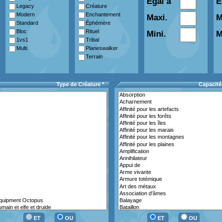
Egal à
E
Legacy
Créature
Modern
Enchantement
Maxi.
M
Standard
Éphémère
Bloc
Rituel
Mini.
M
1vs1
Tribal
Multi
Planeswalker
Terrain
Type de Créature *
Capacité
ET
OU
ET
OU