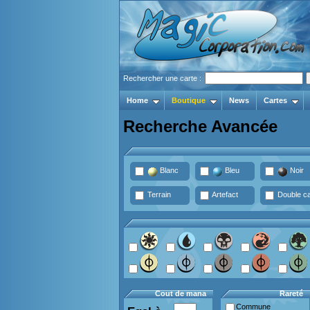
Rechercher une carte :
Home
Boutique
News
Cartes
Recherche Avancée
Blanc
Bleu
Noir
Terrain
Artefact
Double ca
Cout de mana
Rareté
Commune