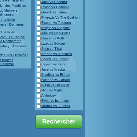
ria Remastered
Jace vs Chandra
sion des Machines
Divine vs Demonic
du Multivers
Garruk vs Liliana
 d'honneur
Phyrexia Vs The Coalition
s-la-loi de
Elspeth vs Tezzeret
erre : Dernières
Knighs vs Dragons
s-la-loi de
Ajani vs Nicol Bolas
erre : Le Pactole
Venser vs Koth
rad Remastered
Izzet vs Golgari
antasy : À travers
Sorin vs Tibalt
Heroes vs Monsters
tes des Eternités :
Speed vs Cunning
tellaires
 Universe
Elspeth vs Kiora
Jace vs Vraska
Zendikar vs Eldrazi
Blessed vs Cursed
Nissa vs Ob Nixilis
Mind vs Might
Anthology
Elves vs Inventors
Merfolk vs. Goblins