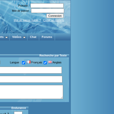
Pseudo :
Mot de passe :
Mot de passe oublié ?
-
Créer un compte
rts
Vidéos
Chat
Forums
Recherche par Texte
Langue :
Français
Anglais
Endurance