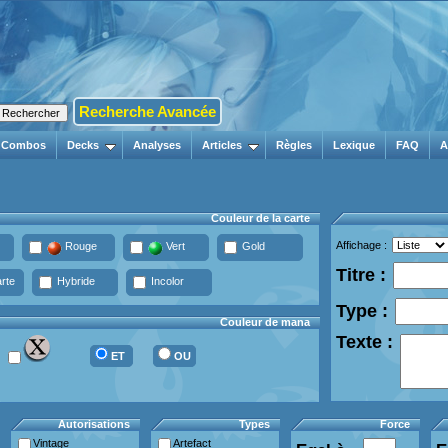
Recherche Avancée
Combos
Decks
Analyses
Articles
Règles
Lexique
FAQ
A
Couleur de la carte
Affichage :
Rouge
Vert
Gold
Titre :
rte
Hybride
Incolor
Type :
Couleur de mana
Texte :
ET
OU
Autorisations
Types
Force
Vintage
Artefact