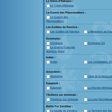
Le Trône d'Eldraine :
Le Trône d'Eldraine
La Guerre des Planeswalkers :
La Guerre des
Planeswalkers
Les Guildes de Ravnica :
Les Guildes de Ravnica
L'Allégeance de Ra
Dominaria :
Dominaria
Dominaria Uni
La Guerre Fratricide
Artefacts Retro
Ixalan :
Ixalan
Les combattants d'I
Amonkhet :
Amonkhet
L’âge de la destruct
Kaladesh :
Kaladesh
La Révolte éthériqu
Ténèbres sur Innistrad :
Tènèbres sur Innistrad
La Lune Hermétiqu
Battle For Zendikar :
La bataille de Zendikar
Le Serment des Sent