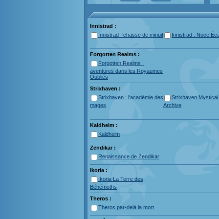
Innistrad :
Innistrad : chasse de minuit
Innistrad : Noce Éca
Forgotten Realms :
Forgotten Realms :
aventures dans les Royaumes
Oubliés
Strixhaven :
Strixhaven : l'académie des
Strixhaven Mystical
mages
Archive
Kaldheim :
Kaldheim
Zendikar :
Renaissance de Zendikar
Ikoria :
Ikoria La Terre des
Béhémoths
Theros :
Theros par-delà la mort