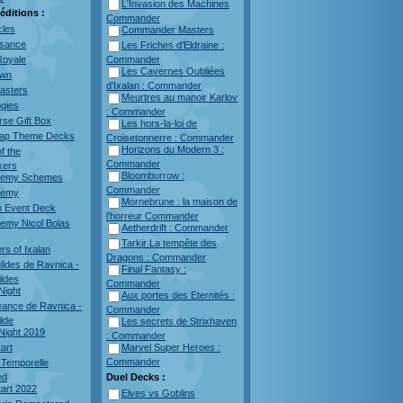
L'Invasion des Machines
éditions :
Commander
cles
Commander Masters
sance
Les Friches d'Eldraine :
Commander
Royale
Les Cavernes Oubliées
own
d'Ixalan : Commander
asters
Meurtres au manoir Karlov
ogies
: Commander
rse Gift Box
Les hors-la-loi de
nap Theme Decks
Croisetonnerre : Commander
Horizons du Modern 3 :
f the
Commander
kers
Bloomburrow :
nemy Schemes
Commander
nemy
Mornebrune : la maison de
 Event Deck
l'horreur Commander
emy Nicol Bolas
Aetherdrift : Commander
Tarkir La tempête des
rs of Ixalan
Dragons : Commander
ildes de Ravnica -
Final Fantasy :
ildes
Commander
ight
Aux portes des Eternités :
geance de Ravnica -
Commander
ilde
Les secrets de Strixhaven
ight 2019
: Commander
art
Marvel Super Heroes :
Commander
 Temporelle
ed
Duel Decks :
art 2022
Elves vs Goblins