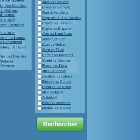
ria Remastered
Jace vs Chandra
sion des Machines
Divine vs Demonic
du Multivers
Garruk vs Liliana
 d'honneur
Phyrexia Vs The Coalition
s-la-loi de
Elspeth vs Tezzeret
erre : Dernières
Knighs vs Dragons
s-la-loi de
Ajani vs Nicol Bolas
erre : Le Pactole
Venser vs Koth
rad Remastered
Izzet vs Golgari
antasy : À travers
Sorin vs Tibalt
Heroes vs Monsters
tes des Eternités :
Speed vs Cunning
tellaires
 Universe
Elspeth vs Kiora
Jace vs Vraska
Zendikar vs Eldrazi
Blessed vs Cursed
Nissa vs Ob Nixilis
Mind vs Might
Anthology
Elves vs Inventors
Merfolk vs. Goblins