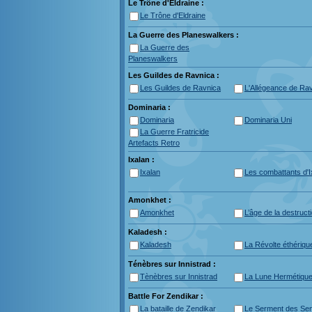
Le Trône d'Eldraine :
Le Trône d'Eldraine
La Guerre des Planeswalkers :
La Guerre des
Planeswalkers
Les Guildes de Ravnica :
Les Guildes de Ravnica
L'Allégeance de Ra
Dominaria :
Dominaria
Dominaria Uni
La Guerre Fratricide
Artefacts Retro
Ixalan :
Ixalan
Les combattants d'I
Amonkhet :
Amonkhet
L’âge de la destruct
Kaladesh :
Kaladesh
La Révolte éthériqu
Ténèbres sur Innistrad :
Tènèbres sur Innistrad
La Lune Hermétiqu
Battle For Zendikar :
La bataille de Zendikar
Le Serment des Sent