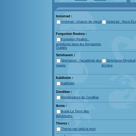
Innistrad :
Innistrad : chasse de minuit
Innistrad : Noce Éca
Forgotten Realms :
Forgotten Realms :
aventures dans les Royaumes
Oubliés
Strixhaven :
Strixhaven : l'académie des
Strixhaven Mystical
mages
Archive
Kaldheim :
Kaldheim
Zendikar :
Renaissance de Zendikar
Ikoria :
Ikoria La Terre des
Béhémoths
Theros :
Theros par-delà la mort