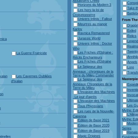
Assassin's Creed
Conspi
Horizons du Modern 3
Take t
Les hors-la-loi de
Battle
Croisetonnerre
Univers Infinis : Fallout
From The 
Meurtres au manoir
Drago
Karlov
Exiled
Ravnica Remastered
Relics
Jurassic World
vnica
Legen
Univers Infinis : Doctor
Realm
Who
Twenty
Les Friches d'Eldraine :
La Guerre Fratricide
Annihil
Récits Enchanteurs
Les Friches d'Eldraine
Angels
Le Seigneur des
Lore
Anneaux : chroniques de la
Transf
Terre du Milieu Commander
xalan
Les Cavernes Oubliées
Masterpie
Le Seigneur des
d'Ixalan
Anneaux Chroniques de la
Expédi
Terre du Milieu
Invent
L'Invasion des Machines
ion
Invoca
: Le jour d'après
Ultima
L'Invasion des Machines
Les Gu
Tous Phyrexians
e
Mythic Edi
Les rues de la Nouvelle-
L'Allé
Capenna
Mythic Edi
Edition de Base 2021
e
Modern
Edition de Base 2020
Series
Edition de Base 2019
Renais
Magic Origines
inelles
Expédition