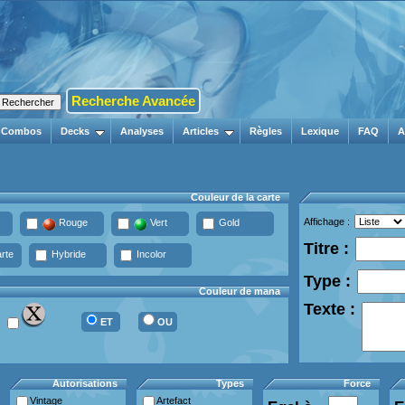
Recherche Avancée
Combos
Decks
Analyses
Articles
Règles
Lexique
FAQ
A
Couleur de la carte
Affichage :
Rouge
Vert
Gold
Titre :
rte
Hybride
Incolor
Type :
Couleur de mana
Texte :
ET
OU
Autorisations
Types
Force
Vintage
Artefact