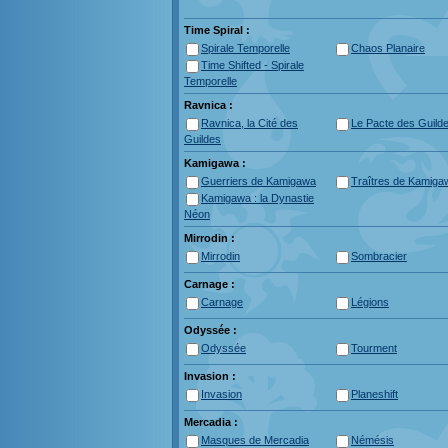
Time Spiral :
Spirale Temporelle
Chaos Planaire
Time Shifted - Spirale
Temporelle
Ravnica :
Ravnica, la Cité des
Le Pacte des Guild
Guildes
Kamigawa :
Guerriers de Kamigawa
Traîtres de Kamiga
Kamigawa : la Dynastie
Néon
Mirrodin :
Mirrodin
Sombracier
Carnage :
Carnage
Légions
Odyssée :
Odyssée
Tourment
Invasion :
Invasion
Planeshift
Mercadia :
Masques de Mercadia
Némésis