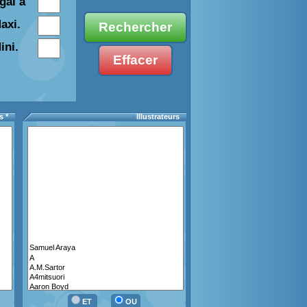
gal à
axi.
ini.
s *
Illustrateurs
ET
OU