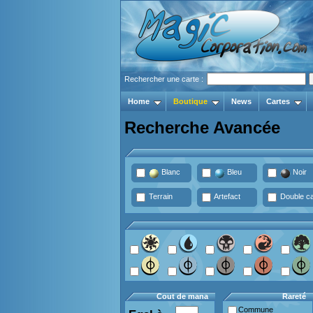
Rechercher une carte :
Home
Boutique
News
Cartes
Recherche Avancée
Blanc
Bleu
Noir
Terrain
Artefact
Double ca
Cout de mana
Rareté
Commune