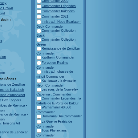
Commander 2020
racy
Commander Légendes
he Crown
Commander Kaldheim
bond
Commander 2021
Vault :
Innistrad : Noce Ecarlate -
ns
Deck Commander
Commander Collection:
Black
Commander Collection:
ds
Green
s
Renaissance de Zendikar
Commander
ation
Kaldheim Commander
Forgotten Realms
Commander
Innistrad : chasse de
orm
minuit Commander
ce Séries :
Kamigawa : la dynastie
tions de Zendikar
Néon Commander
Les rues de la Nouvelle-
ions de Kaladesh
Capenna : Commander
tions d'Amonkhet
Commander Légendes : la
te Box Toppers
bataille de la Porte de Baldur
ildes de Ravnica -
Warhammer 40,000
tion
Commander
geance de Ravnica -
Dominaria Uni Commander
tion
La Guerre Fratricide
 Horizons Art
Commander
Tous Phyrexians
sance de Zendikar
Commander
s