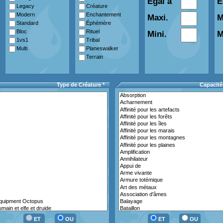
Egal à
E
Legacy
Créature
Modern
Enchantement
Maxi.
M
Standard
Éphémère
Bloc
Rituel
Mini.
M
1vs1
Tribal
Multi
Planeswalker
Terrain
Type de Créature *
Capacité
ET
OU
ET
OU