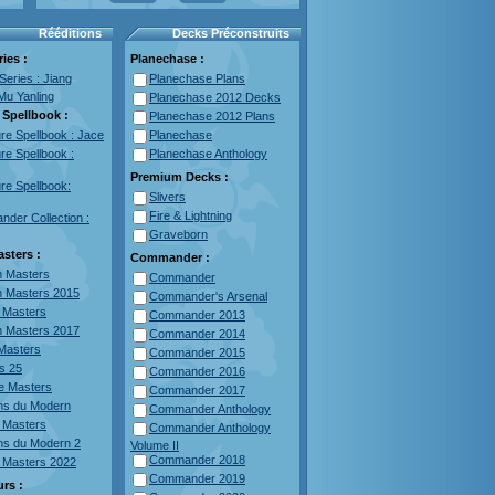
Rééditions
Decks Préconstruits
ies :
Planechase :
Series : Jiang
Planechase Plans
Mu Yanling
Planechase 2012 Decks
 Spellbook :
Planechase 2012 Plans
re Spellbook : Jace
Planechase
re Spellbook :
Planechase Anthology
Premium Decks :
re Spellbook:
Slivers
Fire & Lightning
der Collection :
Graveborn
asters :
Commander :
 Masters
Commander
 Masters 2015
Commander's Arsenal
l Masters
Commander 2013
 Masters 2017
Commander 2014
 Masters
Commander 2015
s 25
Commander 2016
te Masters
Commander 2017
ns du Modern
Commander Anthology
 Masters
Commander Anthology
ns du Modern 2
Volume II
Commander 2018
 Masters 2022
Commander 2019
urs :