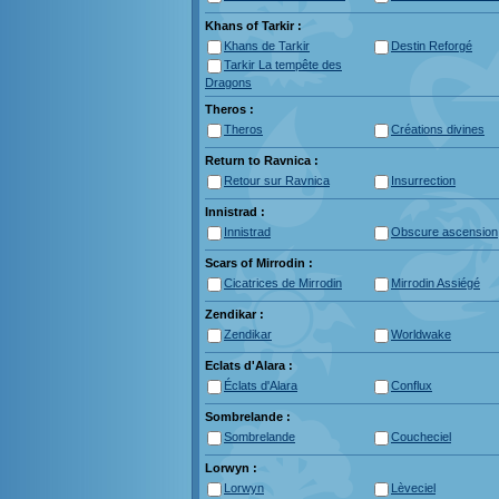
Khans of Tarkir :
Khans de Tarkir
Destin Reforgé
Tarkir La tempête des
Dragons
Theros :
Theros
Créations divines
Return to Ravnica :
Retour sur Ravnica
Insurrection
Innistrad :
Innistrad
Obscure ascension
Scars of Mirrodin :
Cicatrices de Mirrodin
Mirrodin Assiégé
Zendikar :
Zendikar
Worldwake
Eclats d'Alara :
Éclats d'Alara
Conflux
Sombrelande :
Sombrelande
Coucheciel
Lorwyn :
Lorwyn
Lèveciel