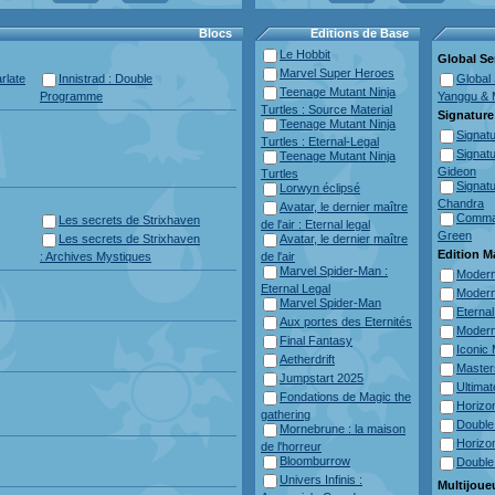
Blocs
Editions de Base
Le Hobbit
Global Ser
Marvel Super Heroes
rlate
Innistrad : Double
Global 
Teenage Mutant Ninja
Programme
Yanggu & 
Turtles : Source Material
Signature
Teenage Mutant Ninja
Signatu
Turtles : Eternal-Legal
Signatu
Teenage Mutant Ninja
Gideon
Turtles
Signatu
Lorwyn éclipsé
Chandra
Avatar, le dernier maître
Comman
Les secrets de Strixhaven
de l'air : Eternal legal
Green
Les secrets de Strixhaven
Avatar, le dernier maître
Edition M
: Archives Mystiques
de l'air
Marvel Spider-Man :
Modern
Eternal Legal
Modern
Marvel Spider-Man
Eterna
Aux portes des Eternités
Modern
Final Fantasy
Iconic
Aetherdrift
Master
Jumpstart 2025
Ultima
Fondations de Magic the
Horizo
gathering
Double
Mornebrune : la maison
Horizo
de l'horreur
Bloomburrow
Double
Univers Infinis :
Multijoue