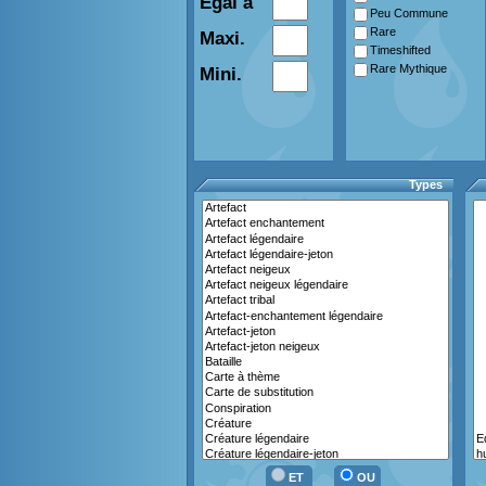
Egal à
Peu Commune
Rare
Maxi.
Timeshifted
Rare Mythique
Mini.
Types
ET
OU