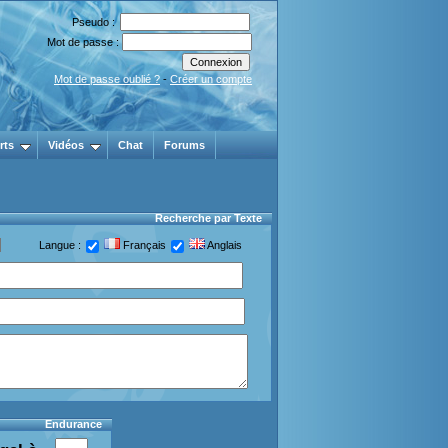
Pseudo :
Mot de passe :
Mot de passe oublié ?
-
Créer un compte
rts
Vidéos
Chat
Forums
Recherche par Texte
Langue :
Français
Anglais
Endurance