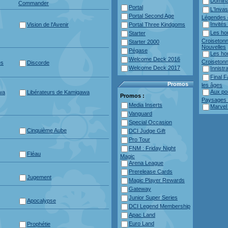
Domina
Commander
Portal
L'Inva
Portal Second Age
Légendes 
Invités
Vision de l'Avenir
Portal Three Kindgoms
Les hor
Starter
Croisetonn
Starter 2000
Nouvelles
Pégase
Les hor
Welcome Deck 2016
Croisetonn
es
Discorde
Welcome Deck 2017
Innist
Final F
Promos
les âges
Aux por
wa
Libérateurs de Kamigawa
Promos :
Paysages S
Media Inserts
Marvel
Vanguard
Special Occasion
Cinquième Aube
DCI Judge Gift
Pro Tour
FNM : Friday Night
Fléau
Magic
Arena League
Prerelease Cards
Jugement
Magic Player Rewards
Gateway
Junior Super Series
Apocalypse
DCI Legend Membership
Apac Land
Euro Land
Prophétie