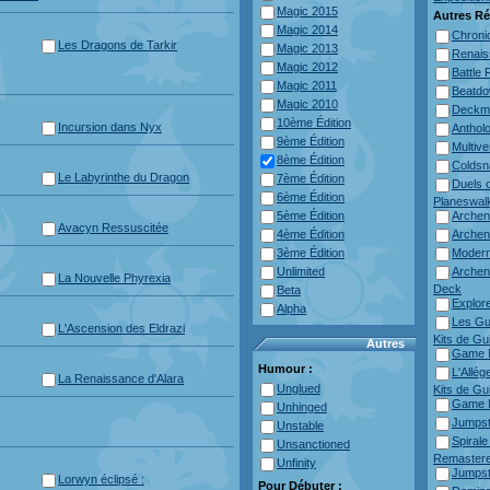
Magic 2015
Autres Ré
Magic 2014
Chroni
Les Dragons de Tarkir
Magic 2013
Renais
Magic 2012
Battle 
Magic 2011
Beatd
Magic 2010
Deckm
10ème Édition
Incursion dans Nyx
Anthol
9ème Édition
Multive
8ème Édition
Colds
Le Labyrinthe du Dragon
7ème Édition
Duels o
6ème Édition
Planeswal
5ème Édition
Arche
Avacyn Ressuscitée
4ème Édition
Arche
3ème Édition
Modern
Unlimited
Archen
La Nouvelle Phyrexia
Deck
Beta
Explore
Alpha
Les Gu
L'Ascension des Eldrazi
Kits de Gu
Autres
Game N
Humour :
L'Allé
La Renaissance d'Alara
Unglued
Kits de Gu
Game N
Unhinged
Jumpst
Unstable
Spirale
Unsanctioned
Remaster
Unfinity
Jumpst
Lorwyn éclipsé :
Pour Débuter :