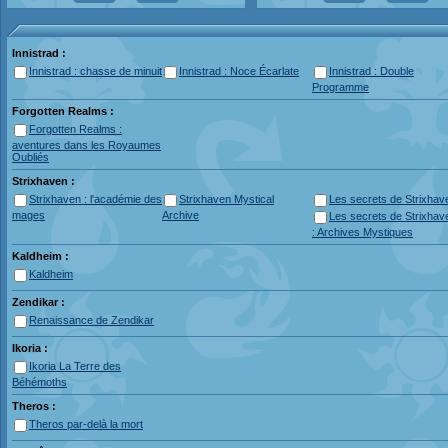
Innistrad :
Innistrad : chasse de minuit
Innistrad : Noce Écarlate
Innistrad : Double
Programme
Forgotten Realms :
Forgotten Realms :
aventures dans les Royaumes
Oubliés
Strixhaven :
Strixhaven : l'académie des
Strixhaven Mystical
Les secrets de Strixhav
mages
Archive
Les secrets de Strixhav
: Archives Mystiques
Kaldheim :
Kaldheim
Zendikar :
Renaissance de Zendikar
Ikoria :
Ikoria La Terre des
Béhémoths
Theros :
Theros par-delà la mort