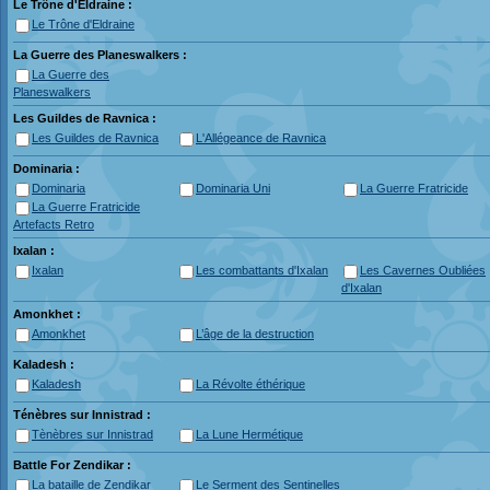
Le Trône d'Eldraine :
Le Trône d'Eldraine
La Guerre des Planeswalkers :
La Guerre des
Planeswalkers
Les Guildes de Ravnica :
Les Guildes de Ravnica
L'Allégeance de Ravnica
Dominaria :
Dominaria
Dominaria Uni
La Guerre Fratricide
La Guerre Fratricide
Artefacts Retro
Ixalan :
Ixalan
Les combattants d'Ixalan
Les Cavernes Oubliées
d'Ixalan
Amonkhet :
Amonkhet
L’âge de la destruction
Kaladesh :
Kaladesh
La Révolte éthérique
Ténèbres sur Innistrad :
Tènèbres sur Innistrad
La Lune Hermétique
Battle For Zendikar :
La bataille de Zendikar
Le Serment des Sentinelles