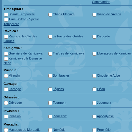
Commander
Time Spiral :
Spirale Temporelle
Chaos Planaire
Vision de l'Avenir
Time Shifted - Spirale
Temporelle
Ravnica :
Ravnica, la Cité des
Le Pacte des Guildes
Discorde
Guildes
Kamigawa :
Guerriers de Kamigawa
Traîtres de Kamigawa
Libérateurs de Kamigaw
Kamigawa : la Dynastie
Néon
Mirrodin :
Mirrodin
Sombracier
Cinquième Aube
Carnage :
Carnage
Légions
Fléau
Odyssée :
Odyssée
Tourment
Jugement
Invasion :
Invasion
Planeshift
Apocalypse
Mercadia :
Masques de Mercadia
Némésis
Prophétie