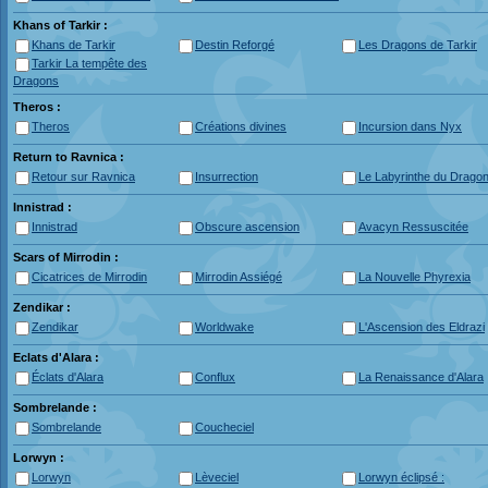
Khans of Tarkir :
Khans de Tarkir
Destin Reforgé
Les Dragons de Tarkir
Tarkir La tempête des
Dragons
Theros :
Theros
Créations divines
Incursion dans Nyx
Return to Ravnica :
Retour sur Ravnica
Insurrection
Le Labyrinthe du Drago
Innistrad :
Innistrad
Obscure ascension
Avacyn Ressuscitée
Scars of Mirrodin :
Cicatrices de Mirrodin
Mirrodin Assiégé
La Nouvelle Phyrexia
Zendikar :
Zendikar
Worldwake
L'Ascension des Eldrazi
Eclats d'Alara :
Éclats d'Alara
Conflux
La Renaissance d'Alara
Sombrelande :
Sombrelande
Coucheciel
Lorwyn :
Lorwyn
Lèveciel
Lorwyn éclipsé :