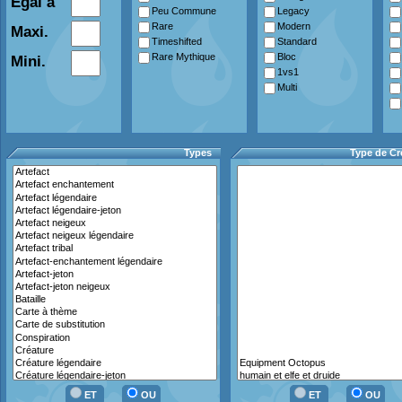
Egal à
Peu Commune
Legacy
Rare
Modern
Maxi.
Timeshifted
Standard
Rare Mythique
Bloc
Mini.
1vs1
Multi
Types
Type de Cr
ET
OU
ET
OU