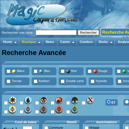
Recherche A
Rechercher une carte :
Home
Boutique
News
Cartes
Combos
Decks
Analys
Recherche Avancée
Blanc
Bleu
Noir
Rouge
V
Terrain
Artefact
Double carte
Hybride
Inco
ET
Cout de mana
Rareté
Autorisations
Commune
Vintage