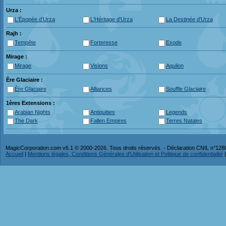
Urza :
L'Épopée d'Urza
L'Héritage d'Urza
La Destinée d'Urza
Rajh :
Tempête
Forteresse
Exode
Mirage :
Mirage
Visions
Aquilon
Ère Glaciaire :
Ère Glaciaire
Alliances
Souffle Glaciaire
1ères Extensions :
Arabian Nights
Antiquities
Legends
The Dark
Fallen Empires
Terres Natales
MagicCorporation.com v6.1 © 2000-2026. Tous droits réservés. - Déclaration CNIL n°12
Accueil
|
Mentions légales, Conditions Générales d'Utilisation et Politique de confidentialité