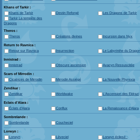
Khans of Tarkir :
Khans de Tarkir
Destin Reforgé
Les Dragons de Tarkir
Tarkir La tempête des
Dragons
Theros :
Theros
Créations divines
Incursion dans Nyx
Return to Ravnica :
Retour sur Ravnica
Insurrection
Le Labyrinthe du Drago
Innistrad :
Innistrad
Obscure ascension
Avacyn Ressuscitée
Scars of Mirrodin :
Cicatrices de Mirrodin
Mirrodin Assiégé
La Nouvelle Phyrexia
Zendikar :
Zendikar
Worldwake
L'Ascension des Eldrazi
Eclats d'Alara :
Éclats d'Alara
Conflux
La Renaissance d'Alara
Sombrelande :
Sombrelande
Coucheciel
Lorwyn :
Lorwyn
Lèveciel
Lorwyn éclipsé :