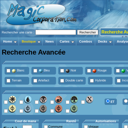
Recherche A
Rechercher une carte :
Home
Boutique
News
Cartes
Combos
Decks
Analys
Recherche Avancée
Blanc
Bleu
Noir
Rouge
V
Terrain
Artefact
Double carte
Hybride
Inco
ET
Cout de mana
Rareté
Autorisations
Commune
Vintage