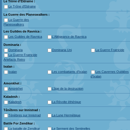
Le Trône d'Eldraine :
Le Trône d'Eldraine
La Guerre des Planeswalkers :
La Guerre des
Planeswalkers
Les Guildes de Ravnica :
Les Guildes de Ravnica
L'Allégeance de Ravnica
Dominaria :
Dominaria
Dominaria Uni
La Guerre Fratricide
La Guerre Fratricide
Artefacts Retro
Ixalan :
Ixalan
Les combattants d'Ixalan
Les Cavernes Oubliées
d'Ixalan
Amonkhet :
Amonkhet
L’âge de la destruction
Kaladesh :
Kaladesh
La Révolte éthérique
Ténèbres sur Innistrad :
Tènèbres sur Innistrad
La Lune Hermétique
Battle For Zendikar :
La bataille de Zendikar
Le Serment des Sentinelles