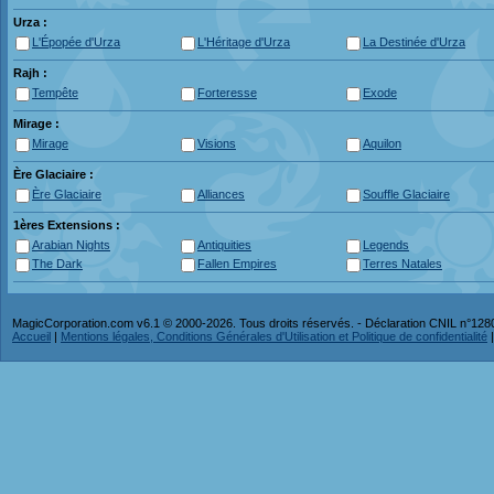
Urza :
L'Épopée d'Urza
L'Héritage d'Urza
La Destinée d'Urza
Rajh :
Tempête
Forteresse
Exode
Mirage :
Mirage
Visions
Aquilon
Ère Glaciaire :
Ère Glaciaire
Alliances
Souffle Glaciaire
1ères Extensions :
Arabian Nights
Antiquities
Legends
The Dark
Fallen Empires
Terres Natales
MagicCorporation.com v6.1 © 2000-2026. Tous droits réservés. - Déclaration CNIL n°12
Accueil
|
Mentions légales, Conditions Générales d'Utilisation et Politique de confidentialité