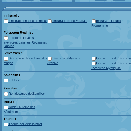
Innistrad :
Innistrad : chasse de minuit
Innistrad : Noce Écarlate
Innistrad : Double
Programme
Forgotten Realms :
Forgotten Realms :
aventures dans les Royaumes
Oubliés
Strixhaven :
Strixhaven : l'académie des
Strixhaven Mystical
Les secrets de Strixhav
mages
Archive
Les secrets de Strixhav
: Archives Mystiques
Kaldheim :
Kaldheim
Zendikar :
Renaissance de Zendikar
Ikoria :
Ikoria La Terre des
Béhémoths
Theros :
Theros par-delà la mort