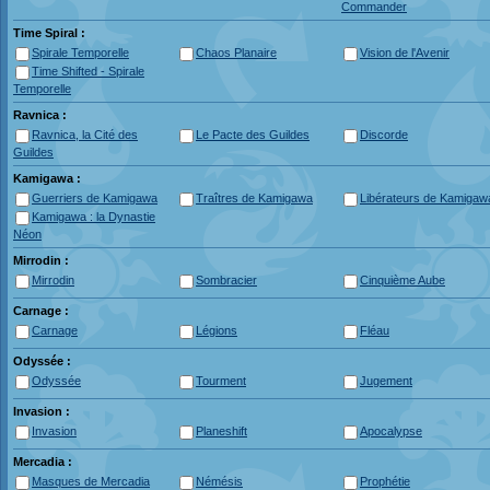
Commander
Time Spiral :
Spirale Temporelle
Chaos Planaire
Vision de l'Avenir
Time Shifted - Spirale
Temporelle
Ravnica :
Ravnica, la Cité des
Le Pacte des Guildes
Discorde
Guildes
Kamigawa :
Guerriers de Kamigawa
Traîtres de Kamigawa
Libérateurs de Kamigaw
Kamigawa : la Dynastie
Néon
Mirrodin :
Mirrodin
Sombracier
Cinquième Aube
Carnage :
Carnage
Légions
Fléau
Odyssée :
Odyssée
Tourment
Jugement
Invasion :
Invasion
Planeshift
Apocalypse
Mercadia :
Masques de Mercadia
Némésis
Prophétie