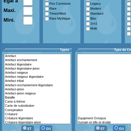
Egal à
Peu Commune
Legacy
Rare
Modern
Maxi.
Timeshifted
Standard
Rare Mythique
Bloc
Mini.
1vs1
Multi
Types
Type de Cr
ET
OU
ET
OU