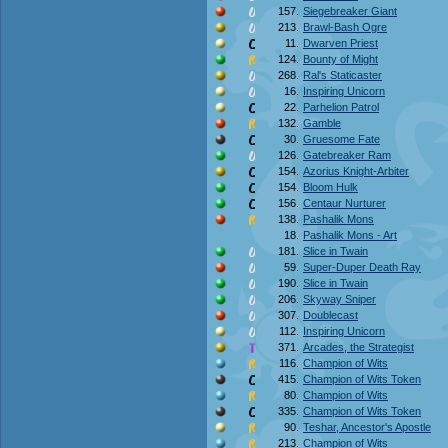
157.
Siegebreaker Giant
213.
Brawl-Bash Ogre
11.
Dwarven Priest
124.
Bounty of Might
268.
Ral's Staticaster
16.
Inspiring Unicorn
22.
Parhelion Patrol
132.
Gamble
30.
Gruesome Fate
126.
Gatebreaker Ram
154.
Azorius Knight-Arbiter
154.
Bloom Hulk
156.
Centaur Nurturer
138.
Pashalik Mons
18.
Pashalik Mons - Art
181.
Slice in Twain
59.
Super-Duper Death Ray
190.
Slice in Twain
206.
Skyway Sniper
307.
Doublecast
112.
Inspiring Unicorn
371.
Arcades, the Strategist
116.
Champion of Wits
415.
Champion of Wits Token
80.
Champion of Wits
335.
Champion of Wits Token
90.
Teshar, Ancestor's Apostle
213.
Champion of Wits