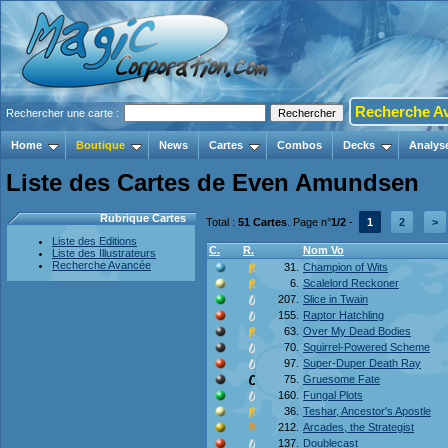
Recherche A
Rechercher une carte :
Home
Boutique
News
Cartes
Combos
Decks
Analys
Liste des Cartes de Even Amundsen
Rubrique Cartes
Total :
51 Cartes
. Page n°
1/2
-
1
2
>
Liste des Editions
C.
R.
Nom Vo
Liste des Illustrateurs
Recherche Avancée
31.
Champion of Wits
6.
Scalelord Reckoner
207.
Slice in Twain
155.
Raptor Hatchling
63.
Over My Dead Bodies
70.
Squirrel-Powered Scheme
97.
Super-Duper Death Ray
75.
Gruesome Fate
160.
Fungal Plots
36.
Teshar, Ancestor's Apostle
212.
Arcades, the Strategist
137.
Doublecast