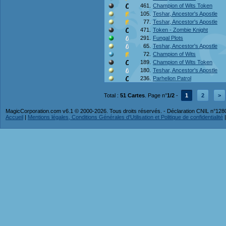
461.
Champion of Wits Token
105.
Teshar, Ancestor's Apostle
77.
Teshar, Ancestor's Apostle
471.
Token - Zombie Knight
291.
Fungal Plots
65.
Teshar, Ancestor's Apostle
72.
Champion of Wits
189.
Champion of Wits Token
180.
Teshar, Ancestor's Apostle
236.
Parhelion Patrol
Total :
51 Cartes
. Page n°
1/2
-
1
2
>
MagicCorporation.com v6.1 © 2000-2026. Tous droits réservés. - Déclaration CNIL n°12
Accueil
|
Mentions légales, Conditions Générales d'Utilisation et Politique de confidentialité