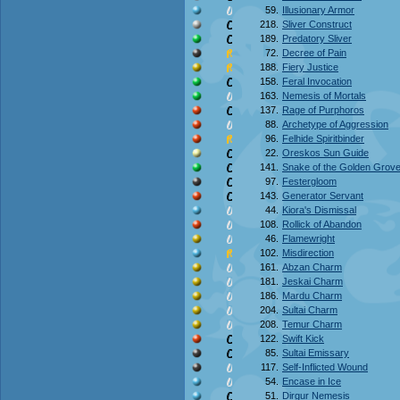
59.
Illusionary Armor
218.
Sliver Construct
189.
Predatory Sliver
72.
Decree of Pain
188.
Fiery Justice
158.
Feral Invocation
163.
Nemesis of Mortals
137.
Rage of Purphoros
88.
Archetype of Aggression
96.
Felhide Spiritbinder
22.
Oreskos Sun Guide
141.
Snake of the Golden Grov
97.
Festergloom
143.
Generator Servant
44.
Kiora's Dismissal
108.
Rollick of Abandon
46.
Flamewright
102.
Misdirection
161.
Abzan Charm
181.
Jeskai Charm
186.
Mardu Charm
204.
Sultai Charm
208.
Temur Charm
122.
Swift Kick
85.
Sultai Emissary
117.
Self-Inflicted Wound
54.
Encase in Ice
51.
Dirgur Nemesis