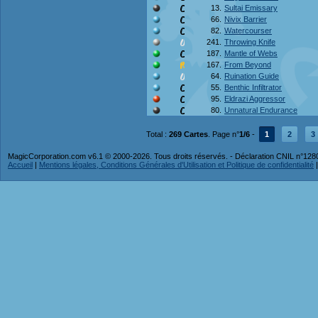
13.
Sultai Emissary
66.
Nivix Barrier
82.
Watercourser
241.
Throwing Knife
187.
Mantle of Webs
167.
From Beyond
64.
Ruination Guide
55.
Benthic Infiltrator
95.
Eldrazi Aggressor
80.
Unnatural Endurance
Total :
269 Cartes
. Page n°
1/6
-
1
2
3
MagicCorporation.com v6.1 © 2000-2026. Tous droits réservés. - Déclaration CNIL n°12
Accueil
|
Mentions légales, Conditions Générales d'Utilisation et Politique de confidentialité