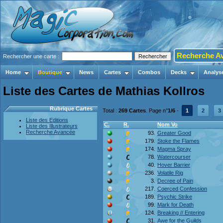
Recherche A
Rechercher une carte :
Home
Boutique
News
Cartes
Combos
Decks
Analys
Liste des Cartes de Mathias Kollros
Rubrique Cartes
Total :
269 Cartes
. Page n°
1/6
-
1
2
3
Liste des Editions
C.
R.
Nom Vo
Liste des Illustrateurs
Recherche Avancée
93.
Greater Good
179.
Stoke the Flames
174.
Magma Spray
78.
Watercourser
40.
Hover Barrier
236.
Volatile Rig
3.
Decree of Pain
217.
Coerced Confession
189.
Psychic Strike
99.
Mark for Death
124.
Breaking // Entering
31.
Awe for the Guilds