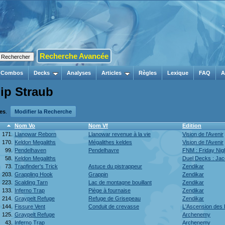
Recherche Avancée
Combos
Decks
Analyses
Articles
Règles
Lexique
FAQ
A
lip Straub
tes
.
Modifier la Recherche
Nom Vo
Nom Vf
Edition
171.
Llanowar Reborn
Llanowar revenue à la vie
Vision de l'Avenir
170.
Keldon Megaliths
Mégalithes keldes
Vision de l'Avenir
99.
Pendelhaven
Pendelhavre
FNM : Friday Nig
58.
Keldon Megaliths
Duel Decks : Ja
73.
Trapfinder's Trick
Astuce du pistrappeur
Zendikar
203.
Grappling Hook
Grappin
Zendikar
223.
Scalding Tarn
Lac de montagne bouillant
Zendikar
133.
Inferno Trap
Piège à fournaise
Zendikar
214.
Graypelt Refuge
Refuge de Grisepeau
Zendikar
144.
Fissure Vent
Conduit de crevasse
L'Ascension des 
125.
Graypelt Refuge
Archenemy
43.
Inferno Trap
Archenemy