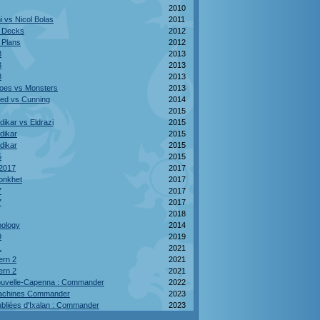
2010
i vs Nicol Bolas
2011
 Decks
2012
 Plans
2012
3
2013
3
2013
3
2013
roes vs Monsters
2013
eed vs Cunning
2014
2015
ikar vs Eldrazi
2015
ndikar
2015
ndikar
2015
5
2015
2017
2017
onkhet
2017
7
2017
7
2017
2018
hology
2014
9
2019
1
2021
ern 2
2021
ern 2
2021
Nouvelle-Capenna : Commander
2022
Machines Commander
2023
bliées d'Ixalan : Commander
2023