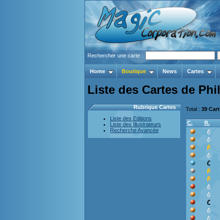
Rechercher une carte :
Home
Boutique
News
Cartes
Liste des Cartes de Phi
Rubrique Cartes
Total :
39 Car
Liste des Editions
C.
R.
Liste des Illustrateurs
Recherche Avancée