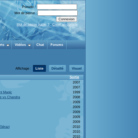
Pseudo :
Mot de passe :
Mot de passe oublié ?
-
Créer un compte
rts
Vidéos
Chat
Forums
Affichage :
Liste
Détaillé
Visuel
Sortie
2007
2007
ht Magic
1999
ce vs Chandra
2008
2009
2009
2009
2009
2009
Eldrazi
2010
2010
2010