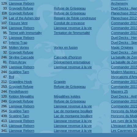
129.
Llanowar Reborn
Archenemy
33.
Graypelt Refuge
Refuge de Grisepeau
Duel Decks : Ajan
118.
Graypelt Refuge
Refuge de Grisepeau
Planechase 2012
24.
Lair of the Ashen Idol
Repaire de l'Idole cendreuse
Planechase 2012
107.
Fissure Vent
Conduit de crevasse
Commander 201
304.
Llanowar Reborn
Llanowar revenue à la vie
Commander 201
95.
Tempt with Immortality
Tentation de l'immortalité
Commander 201
72.
Llanowar Reborn
Duel Decks : He
67.
Inferno Trap
Duel Decks : Sp
156.
Molten Vortex
Vortex en fusion
Magic Origines
32.
Graypelt Refuge
Duel Decks : Zend
246.
Skyline Cascade
Cascade d'horizon
La bataille de Ze
81.
Prism Array
Déploiement prismatique
La bataille de Ze
293.
Llanowar Reborn
Llanowar revenue à la vie
Commander 201
244.
Scalding Tarn
Modern Masters 
47.
Boil
Invocations d'Am
212.
Grappling Hook
Grappin
Commander 201
253.
Graypelt Refuge
Refuge de Grisepeau
Commander 201
244.
Pendelhaven
Masters 25
120.
Keldon Megaliths
Mégalithes keldes
Duel Decks : Ant
249.
Graypelt Refuge
Refuge de Grisepeau
Commander 201
296.
Llanowar Reborn
Llanowar revenue à la vie
Commander 202
254.
Scalding Tarn
Lac de montagne bouillant
Horizons du Mod
439.
Scalding Tarn
Lac de montagne bouillant
Horizons du Mod
413.
Llanowar Reborn
Llanowar revenue à la vie
Les rues de la 
413.
Llanowar Reborn
Llanowar revenue à la vie
L'Invasion des 
341.
Llanowar Reborn
Llanowar revenue à la vie
Les Cavernes Ou