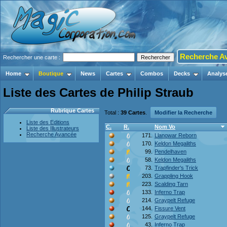
Recherche A
Rechercher une carte :
Home
Boutique
News
Cartes
Combos
Decks
Analys
Liste des Cartes de Philip Straub
Rubrique Cartes
Total :
39 Cartes
.
Modifier la Recherche
Liste des Editions
C.
R.
Nom Vo
Liste des Illustrateurs
Recherche Avancée
171.
Llanowar Reborn
170.
Keldon Megaliths
99.
Pendelhaven
58.
Keldon Megaliths
73.
Trapfinder's Trick
203.
Grappling Hook
223.
Scalding Tarn
133.
Inferno Trap
214.
Graypelt Refuge
144.
Fissure Vent
125.
Graypelt Refuge
43.
Inferno Trap