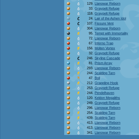
129.
Llanowar Reborn
33.
Graypelt Refuge
118.
Graypelt Refuge
24.
Lair of the Ashen Idol
107.
Fissure Vent
304.
Llanowar Reborn
95.
Tempt with Immortality
72.
Llanowar Reborn
67.
Inferno Trap
156.
Molten Vortex
32.
Graypelt Refuge
246.
Skyline Cascade
81.
Prism Array
293.
Llanowar Reborn
244.
Scalding Tarn
47.
Boil
212.
Grappling Hook
253.
Graypelt Refuge
244.
Pendelhaven
120.
Keldon Megaliths
249.
Graypelt Refuge
296.
Llanowar Reborn
254.
Scalding Tarn
439.
Scalding Tarn
413.
Llanowar Reborn
413.
Llanowar Reborn
341.
Llanowar Reborn