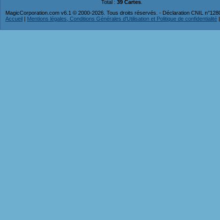
Total :
39 Cartes
.
MagicCorporation.com v6.1 © 2000-2026. Tous droits réservés. - Déclaration CNIL n°12
Accueil
|
Mentions légales, Conditions Générales d'Utilisation et Politique de confidentialité