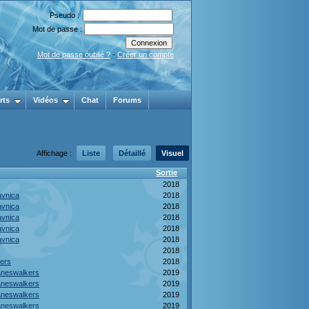
Pseudo :
Mot de passe :
Mot de passe oublié ?
-
Créer un compte
rts
Vidéos
Chat
Forums
Affichage :
Liste
Détaillé
Visuel
Sortie
2018
avnica
2018
avnica
2018
avnica
2018
avnica
2018
avnica
2018
2018
pers
2018
aneswalkers
2019
aneswalkers
2019
aneswalkers
2019
aneswalkers
2019