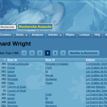
Recherche Avancée
Combos
Decks
Analyses
Articles
Règles
Lexique
FAQ
A
hard Wright
rtes
. Page n°
3/4
-
<
1
2
3
4
>
Modifier la Recherche
Nom Vo
Nom Vf
Edition
269.
Myriad Landscape
Paysage myriadaire
Commander 2018
264.
Forest
Forêt
Les Guildes de R
261.
Island
Île
Les Guildes de R
262.
Swamp
Marais
Les Guildes de R
263.
Mountain
Montagne
Les Guildes de R
260.
Plains
Plaine
Les Guildes de R
237.
Cavern of Souls
Ultimate Masters
32.
Cavern of Souls
Ultimate Box Top
264.
Forest
Forêt
La Guerre des Pl
254.
Island
Île
La Guerre des Pl
258.
Swamp
Marais
La Guerre des Pl
261.
Mountain
Montagne
La Guerre des Pl