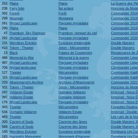
252.
Plains
Plaine
La Guerre des Pl
238.
Fiery Islet
Îlot ardent
Horizons du Mode
302.
Forest
Forêt
Commander 2019
299.
Mountain
Montagne
Commander 2019
261.
Myriad Landscape
Paysage myriadaire
Commander 2019
290.
Plains
Plaine
Commander 2019
47.
Pramikon, Sky Rampart
Pramikon, rempart du ciel
Commander 2019
292.
Myriad Landscape
Paysage myriadaire
Commander 2020
211.
Merciless Eviction
Expulsion impitoyable
Double Masters
410.
Token - Thopter
Jeton - Mécanoptère
Double Masters
13.
Black
Falaise de Coupenoire
Renaissance de Z
486.
Memorial to War
Mémorial à la guerre
Commander Lége
487.
Myriad Landscape
Paysage myriadaire
Commander Lége
706.
Myriad landscape
Paysage myriadaire
Commander Lége
127.
Thopter
Mécanoptère
Commander Kald
115.
Myriad Landscape
Paysage myriadaire
Commander Kald
233.
Alhammarret's Archive
Archives d'Alhammarret
Commander 2021
511.
Token - Thopter
Jeton - Mécanoptère
Horizons du Mode
267.
Voldaren Estate
Domaine Voldaren
Innistrad : Noce É
397.
Voldaren Estate
Domaine Voldaren
Innistrad : Noce É
176.
Myriad Landscape
Paysage myriadaire
Innistrad : Noce
343.
Thopter
Mécanoptère
Forgotten Realm
534.
Domaine Voldaren
Voldaren Estate
Innistrad : Doub
483.
Thopter
Mécanoptère
Les rues de la N
320.
Cavern of Souls
Caverne des âmes
Double Masters 2
569.
Cavern of Souls
Caverne des âmes
Double Masters 2
160.
Merciless Eviction
Expulsion impitoyable
Dominaria Uni C
183.
Hazoret's Monument
Monument d'Hazoret
Dominaria Uni C