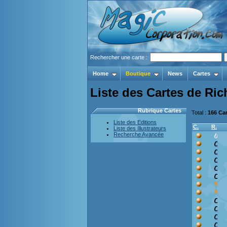
Rechercher une carte :
Home
Boutique
News
Cartes
Liste des Cartes de Ric
Rubrique Cartes
Total :
166 Ca
Liste des Editions
C.
R.
Liste des Illustrateurs
Recherche Avancée