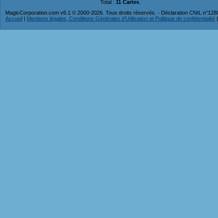
Total :
11 Cartes
.
MagicCorporation.com v6.1 © 2000-2026. Tous droits réservés. - Déclaration CNIL n°12
Accueil
|
Mentions légales, Conditions Générales d'Utilisation et Politique de confidentialité