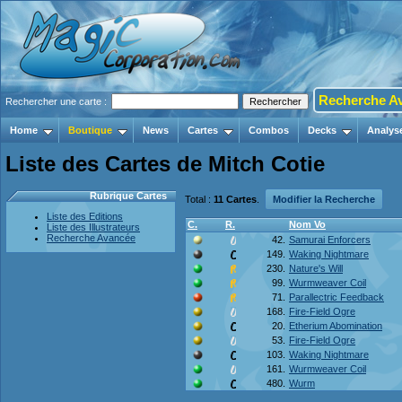
Recherche A
Rechercher une carte :
Home
Boutique
News
Cartes
Combos
Decks
Analys
Liste des Cartes de Mitch Cotie
Rubrique Cartes
Total :
11 Cartes
.
Modifier la Recherche
Liste des Editions
C.
R.
Nom Vo
Liste des Illustrateurs
Recherche Avancée
42.
Samurai Enforcers
149.
Waking Nightmare
230.
Nature's Will
99.
Wurmweaver Coil
71.
Parallectric Feedback
168.
Fire-Field Ogre
20.
Etherium Abomination
53.
Fire-Field Ogre
103.
Waking Nightmare
161.
Wurmweaver Coil
480.
Wurm