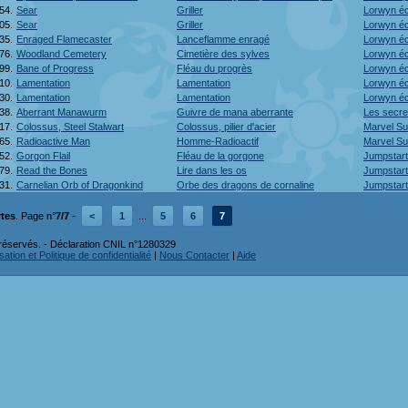
54.
Sear
Griller
Lorwyn éc
05.
Sear
Griller
Lorwyn éc
35.
Enraged Flamecaster
Lanceflamme enragé
Lorwyn éc
76.
Woodland Cemetery
Cimetière des sylves
Lorwyn é
99.
Bane of Progress
Fléau du progrès
Lorwyn é
10.
Lamentation
Lamentation
Lorwyn é
30.
Lamentation
Lamentation
Lorwyn é
38.
Aberrant Manawurm
Guivre de mana aberrante
Les secre
17.
Colossus, Steel Stalwart
Colossus, pilier d'acier
Marvel S
65.
Radioactive Man
Homme-Radioactif
Marvel S
52.
Gorgon Flail
Fléau de la gorgone
Jumpstart
79.
Read the Bones
Lire dans les os
Jumpstart
31.
Carnelian Orb of Dragonkind
Orbe des dragons de cornaline
Jumpstart
rtes
. Page n°
7/7
-
<
1
...
5
6
7
réservés. - Déclaration CNIL n°1280329
ation et Politique de confidentialité
|
Nous Contacter
|
Aide