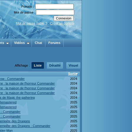
Pseudo :
Mot de passe :
Mot de passe oublié ?
-
Créer un compte
rts
Vidéos
Chat
Forums
Affichage :
Liste
Détaillé
Visuel
Sortie
row : Commander
2024
e : la maison de l'horreur Commander
2024
e : la maison de l'horreur Commander
2024
e : la maison de l'horreur Commander
2024
s de Magic the gathering
2024
 Remastered
2025
 Remastered
2025
ft : Commander
2025
ft : Commander
2025
 tempête des Dragons
2025
 tempête des Dragons : Commander
2025
ider-Man
2025