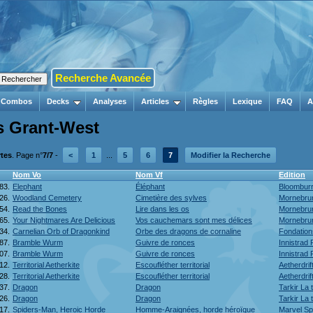
Recherche Avancée
Combos
Decks
Analyses
Articles
Règles
Lexique
FAQ
A
rs Grant-West
rtes
. Page n°
7/7
-
<
1
...
5
6
7
Modifier la Recherche
Nom Vo
Nom Vf
Edition
83.
Elephant
Éléphant
Bloombur
26.
Woodland Cemetery
Cimetière des sylves
Mornebrun
54.
Read the Bones
Lire dans les os
Mornebrun
65.
Your Nightmares Are Delicious
Vos cauchemars sont mes délices
Mornebrun
34.
Carnelian Orb of Dragonkind
Orbe des dragons de cornaline
Fondation
87.
Bramble Wurm
Guivre de ronces
Innistrad
07.
Bramble Wurm
Guivre de ronces
Innistrad
12.
Territorial Aetherkite
Escoufléther territorial
Aetherdri
28.
Territorial Aetherkite
Escoufléther territorial
Aetherdri
37.
Dragon
Dragon
Tarkir La
26.
Dragon
Dragon
Tarkir La
17.
Spiders-Man, Heroic Horde
Homme-Araignées, horde héroïque
Marvel Sp