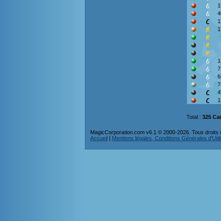
1
4
1
1
1
7
6
7
4
1
Total :
325 Ca
MagicCorporation.com v6.1 © 2000-2026. Tous droits 
Accueil
|
Mentions légales, Conditions Générales d'Utilis