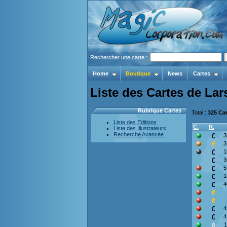
Rechercher une carte :
Home
Boutique
News
Cartes
Liste des Cartes de La
Rubrique Cartes
Total :
325 Ca
Liste des Editions
C.
R.
Liste des Illustrateurs
Recherche Avancée
3
3
1
3
5
1
4
4
4
1