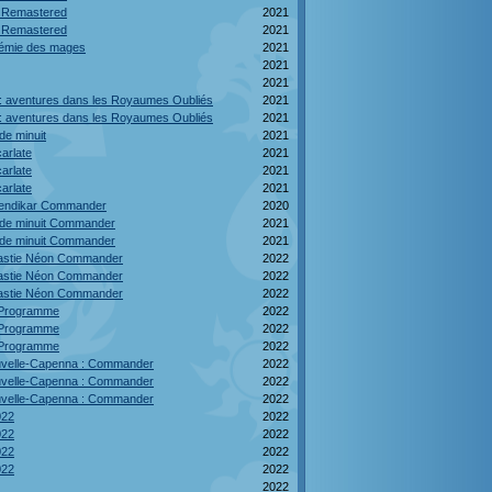
e Remastered
2021
e Remastered
2021
adémie des mages
2021
2021
2021
: aventures dans les Royaumes Oubliés
2021
: aventures dans les Royaumes Oubliés
2021
de minuit
2021
carlate
2021
carlate
2021
carlate
2021
Zendikar Commander
2020
e de minuit Commander
2021
e de minuit Commander
2021
nastie Néon Commander
2022
nastie Néon Commander
2022
nastie Néon Commander
2022
e Programme
2022
e Programme
2022
e Programme
2022
ouvelle-Capenna : Commander
2022
ouvelle-Capenna : Commander
2022
ouvelle-Capenna : Commander
2022
022
2022
022
2022
022
2022
022
2022
2022