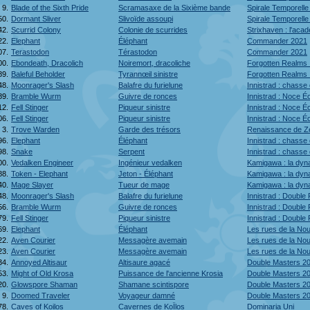
9.
Blade of the Sixth Pride
Scramasaxe de la Sixième bande
Spirale Temporell
50.
Dormant Sliver
Slivoïde assoupi
Spirale Temporell
42.
Scurrid Colony
Colonie de scurrides
Strixhaven : l'ac
22.
Elephant
Éléphant
Commander 2021
07.
Terastodon
Térastodon
Commander 2021
00.
Ebondeath, Dracolich
Noiremort, dracoliche
Forgotten Realms 
89.
Baleful Beholder
Tyrannœil sinistre
Forgotten Realms 
48.
Moonrager's Slash
Balafre du furielune
Innistrad : chasse 
89.
Bramble Wurm
Guivre de ronces
Innistrad : Noce É
12.
Fell Stinger
Piqueur sinistre
Innistrad : Noce É
06.
Fell Stinger
Piqueur sinistre
Innistrad : Noce É
3.
Trove Warden
Garde des trésors
Renaissance de 
96.
Elephant
Éléphant
Innistrad : chass
98.
Snake
Serpent
Innistrad : chass
00.
Vedalken Engineer
Ingénieur vedalken
Kamigawa : la dy
88.
Token - Elephant
Jeton - Éléphant
Kamigawa : la dy
40.
Mage Slayer
Tueur de mage
Kamigawa : la dy
48.
Moonrager's Slash
Balafre du furielune
Innistrad : Doubl
56.
Bramble Wurm
Guivre de ronces
Innistrad : Doubl
79.
Fell Stinger
Piqueur sinistre
Innistrad : Doubl
69.
Elephant
Éléphant
Les rues de la N
22.
Aven Courier
Messagère avemain
Les rues de la N
23.
Aven Courier
Messagère avemain
Les rues de la N
34.
Annoyed Altisaur
Altisaure agacé
Double Masters 2
53.
Might of Old Krosa
Puissance de l'ancienne Krosia
Double Masters 2
20.
Glowspore Shaman
Shamane scintispore
Double Masters 2
9.
Doomed Traveler
Voyageur damné
Double Masters 2
78.
Caves of Koilos
Cavernes de KoÏlos
Dominaria Uni