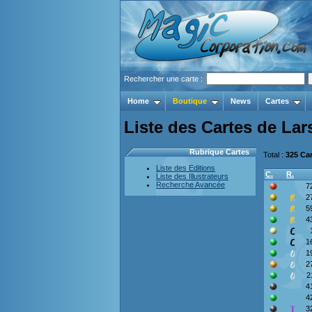
Rechercher une carte :
Home
Boutique
News
Cartes
Liste des Cartes de La
Rubrique Cartes
Total :
325 Ca
Liste des Editions
C.
R.
Liste des Illustrateurs
Recherche Avancée
7
2
5
4
1
1
2
2
4
4
3