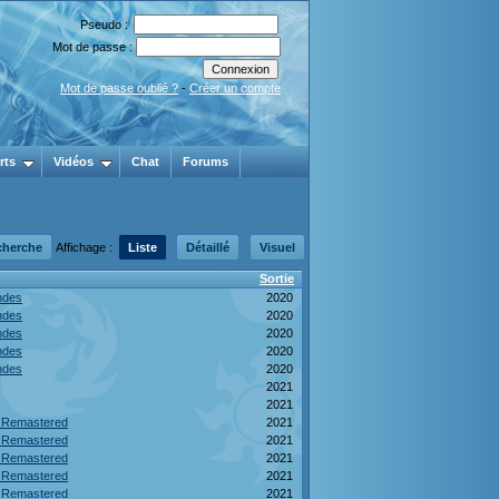
Pseudo :
Mot de passe :
Mot de passe oublié ?
-
Créer un compte
rts
Vidéos
Chat
Forums
cherche
Affichage :
Liste
Détaillé
Visuel
Sortie
ndes
2020
ndes
2020
ndes
2020
ndes
2020
ndes
2020
2021
2021
e Remastered
2021
e Remastered
2021
e Remastered
2021
e Remastered
2021
e Remastered
2021