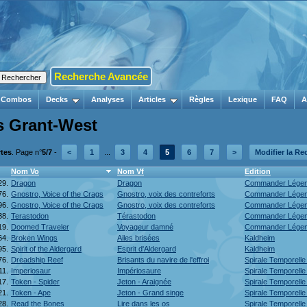
Recherche Avancée
Combos
Decks
Analyses
Articles
Règles
Lexique
FAQ
A
rs Grant-West
rtes
. Page n°
5/7
-
<
1
...
3
4
5
6
7
>
Modifier la Re
Nom Vo
Nom Vf
Edition
29.
Dragon
Dragon
Commander Lége
76.
Gnostro, Voice of the Crags
Gnostro, voix des contreforts
Commander Lége
96.
Gnostro, Voice of the Crags
Gnostro, voix des contreforts
Commander Lége
38.
Terastodon
Térastodon
Commander Lége
19.
Doomed Traveler
Voyageur damné
Commander Lége
64.
Broken Wings
Ailes brisées
Kaldheim
95.
Spirit of the Aldergard
Esprit d'Aldergard
Kaldheim
76.
Dreadship Reef
Brisants du navire de l'effroi
Spirale Temporell
11.
Imperiosaur
Impériosaure
Spirale Temporell
17.
Token - Spider
Jeton - Araignée
Spirale Temporell
21.
Token - Ape
Jeton - Grand singe
Spirale Temporell
28.
Read the Bones
Lire dans les os
Spirale Temporell