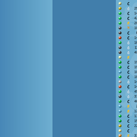
2
1
4
2
1
1
1
1
4
1
1
1
1
1
1
4
3
4
1
1
1
2
3