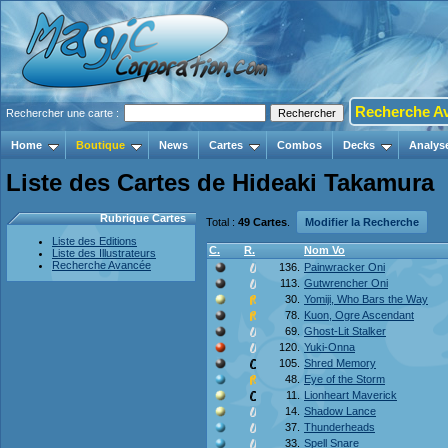
Recherche A
Rechercher une carte :
Home
Boutique
News
Cartes
Combos
Decks
Analys
Liste des Cartes de Hideaki Takamura
Rubrique Cartes
Total :
49 Cartes
.
Modifier la Recherche
Liste des Editions
C.
R.
Nom Vo
Liste des Illustrateurs
Recherche Avancée
136.
Painwracker Oni
113.
Gutwrencher Oni
30.
Yomiji, Who Bars the Way
78.
Kuon, Ogre Ascendant
69.
Ghost-Lit Stalker
120.
Yuki-Onna
105.
Shred Memory
48.
Eye of the Storm
11.
Lionheart Maverick
14.
Shadow Lance
37.
Thunderheads
33.
Spell Snare