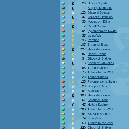
26.
Helium Squirter
72.
Surging Dementia
126.
Blizzard Specter
47.
Venser's Diffusion
39.
Maelstrom Djinn
7.
Gift of Granite
104.
Pyromancer's Swath
37.
Living Wish
95.
Remand
107.
Shrapnel Blast
227.
Naya Panorama
187.
Realm Razer
34.
Ghost-Lit Stalker
3.
Lionheart Maverick
65.
Trench Gorger
175.
Tribute to the Wild
23.
Thunderheads
125.
Pyromancer's Swath
129.
Shrapnel Blast
64.
Spell Snare
308.
Naya Panorama
161.
Shrapnel Blast
47.
Helium Squirter
206.
Tribute to the Wild
194.
Blizzard Specter
179.
Living Wish
160.
Tribute to the Wild
220.
Ghost-Lit Stalker