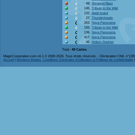
48.
Shrapnel Blast
145.
Tribute to the Wild
132.
Spell Snare
27.
Thunderheads
263.
Naya Panorama
193.
Tribute to the Wild
136.
Naya Panorama
417.
Naya Panorama
45.
Helium Squirter
Total :
49 Cartes
.
MagicCorporation.com v6.1 © 2000-2026. Tous droits réservés. - Déclaration CNIL n°12
Accueil
|
Mentions légales, Conditions Générales d'Utilisation et Politique de confidentialité