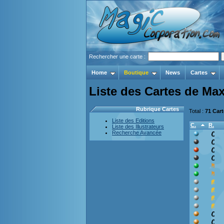
Rechercher une carte :
Home
Boutique
News
Cartes
Liste des Cartes de Ma
Rubrique Cartes
Total :
71 Car
Liste des Editions
C.
R.
Liste des Illustrateurs
Recherche Avancée