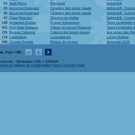
64.
Spell Pierce
Percesort
Aetherdrift
20.
Accursed Duneyard
Cimetière des dunes maudit
Aetherdrift : Comm
36.
Accursed Duneyard
Cimetière des dunes maudit
Aetherdrift : Comm
47.
Chain Reaction
Réaction en chaîne
Aetherdrift : Comm
168.
Armament Dragon
Dragon d'armement
Tarkir La tempête 
431.
First Mate Ragavan
Officier en second Ragavan
Tarkir La tempête
235.
Bygone Colossus
Colosse des temps passés
Aux portes des Ete
179.
Luminollusk
Luminollusque
Lorwyn éclipsé
299.
Chrome Prowler
Rôdeur de chrome
Jumpstart 2025
tes
. Page n°
2/2
-
<
1
2
réservés. - Déclaration CNIL n°1280329
ation et Politique de confidentialité
|
Nous Contacter
|
Aide