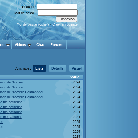
Pseudo :
Mot de passe :
Mot de passe oublié ?
-
Créer un compte
rts
Vidéos
Chat
Forums
Affichage :
Liste
Détaillé
Visuel
Sortie
son de l'horreur
2024
son de l'horreur
2024
ison de l'horreur Commander
2024
ison de l'horreur Commander
2024
c the gathering
2024
c the gathering
2024
c the gathering
2024
c the gathering
2024
red
2025
red
2025
2025
2025