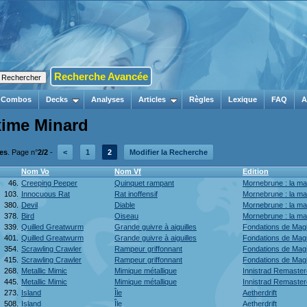
Recherche Avancée
Combos
Decks
Analyses
Articles
Règles
Lexique
FAQ
A
xime Minard
tes
. Page n°
2/2
-
<
1
2
Modifier la Recherche
Nom Vo
Nom Vf
Edition
46.
Creeping Peeper
Quinquet rampant
Mornebrune : la mai
103.
Innocuous Rat
Rat inoffensif
Mornebrune : la mai
380.
Devil
Diable
Mornebrune : la ma
378.
Bird
Oiseau
Mornebrune : la ma
339.
Quilled Greatwurm
Grande guivre à aiguilles
Fondations de Magi
401.
Quilled Greatwurm
Grande guivre à aiguilles
Fondations de Magi
354.
Scrawling Crawler
Rampeur griffonnant
Fondations de Magi
415.
Scrawling Crawler
Rampeur griffonnant
Fondations de Magi
268.
Metallic Mimic
Mimique métallique
Innistrad Remaste
445.
Metallic Mimic
Mimique métallique
Innistrad Remaste
273.
Island
Île
Aetherdrift
508.
Island
Île
Aetherdrift