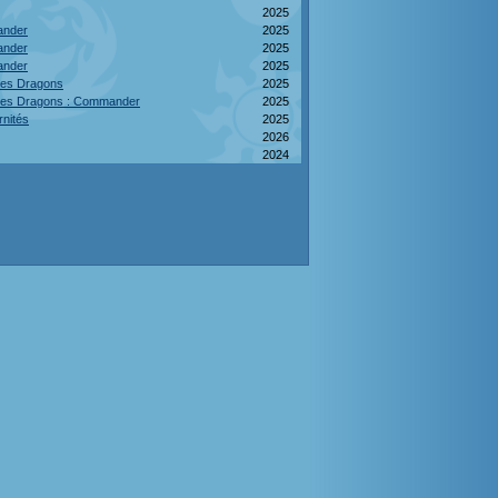
2025
ander
2025
ander
2025
ander
2025
des Dragons
2025
 des Dragons : Commander
2025
rnités
2025
2026
2024