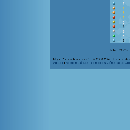
Total :
71 Car
MagicCorporation.com v6.1 © 2000-2026. Tous droits 
Accueil
|
Mentions légales, Conditions Générales d'Utilis