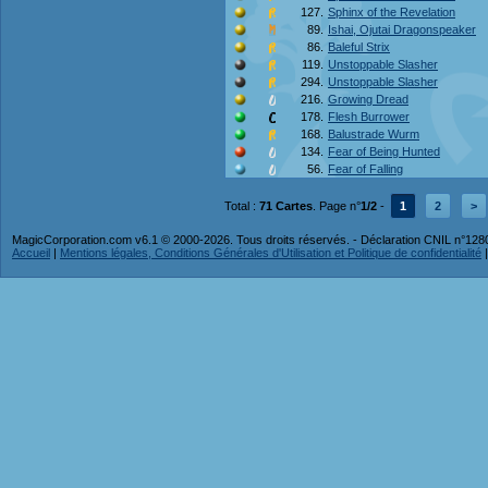
127.
Sphinx of the Revelation
89.
Ishai, Ojutai Dragonspeaker
86.
Baleful Strix
119.
Unstoppable Slasher
294.
Unstoppable Slasher
216.
Growing Dread
178.
Flesh Burrower
168.
Balustrade Wurm
134.
Fear of Being Hunted
56.
Fear of Falling
Total :
71 Cartes
. Page n°
1/2
-
1
2
>
MagicCorporation.com v6.1 © 2000-2026. Tous droits réservés. - Déclaration CNIL n°12
Accueil
|
Mentions légales, Conditions Générales d'Utilisation et Politique de confidentialité