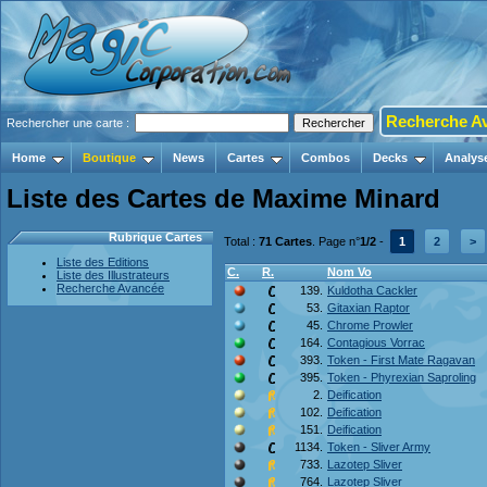
Recherche A
Rechercher une carte :
Home
Boutique
News
Cartes
Combos
Decks
Analys
Liste des Cartes de Maxime Minard
Rubrique Cartes
Total :
71 Cartes
. Page n°
1/2
-
1
2
>
Liste des Editions
C.
R.
Nom Vo
Liste des Illustrateurs
Recherche Avancée
139.
Kuldotha Cackler
53.
Gitaxian Raptor
45.
Chrome Prowler
164.
Contagious Vorrac
393.
Token - First Mate Ragavan
395.
Token - Phyrexian Saproling
2.
Deification
102.
Deification
151.
Deification
1134.
Token - Sliver Army
733.
Lazotep Sliver
764.
Lazotep Sliver