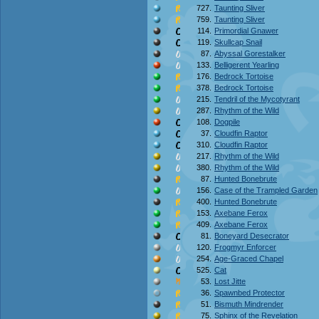
727.
Taunting Sliver
759.
Taunting Sliver
114.
Primordial Gnawer
119.
Skullcap Snail
87.
Abyssal Gorestalker
133.
Belligerent Yearling
176.
Bedrock Tortoise
378.
Bedrock Tortoise
215.
Tendril of the Mycotyrant
287.
Rhythm of the Wild
108.
Dogpile
37.
Cloudfin Raptor
310.
Cloudfin Raptor
217.
Rhythm of the Wild
380.
Rhythm of the Wild
87.
Hunted Bonebrute
156.
Case of the Trampled Garden
400.
Hunted Bonebrute
153.
Axebane Ferox
409.
Axebane Ferox
81.
Boneyard Desecrator
120.
Frogmyr Enforcer
254.
Age-Graced Chapel
525.
Cat
53.
Lost Jitte
36.
Spawnbed Protector
51.
Bismuth Mindrender
75.
Sphinx of the Revelation