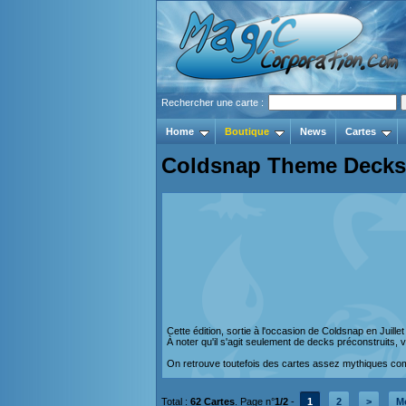
Rechercher une carte :
Home
Boutique
News
Cartes
Coldsnap Theme Decks
Cette édition, sortie à l'occasion de Coldsnap en Juille
À noter qu'il s'agit seulement de decks préconstruits,
On retrouve toutefois des cartes assez mythiques 
Total :
62 Cartes
. Page n°
1/2
-
1
2
>
Mo