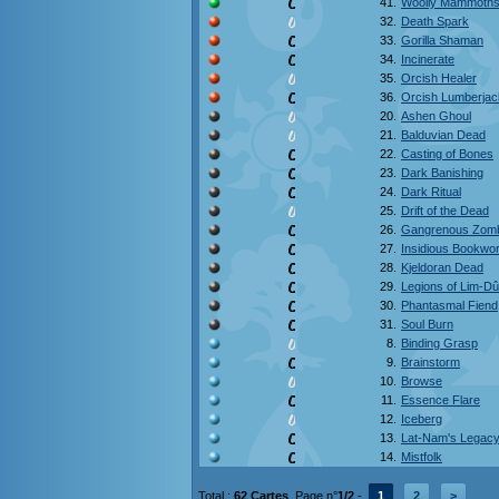
41.
Woolly Mammoth
32.
Death Spark
33.
Gorilla Shaman
34.
Incinerate
35.
Orcish Healer
36.
Orcish Lumberjac
20.
Ashen Ghoul
21.
Balduvian Dead
22.
Casting of Bones
23.
Dark Banishing
24.
Dark Ritual
25.
Drift of the Dead
26.
Gangrenous Zom
27.
Insidious Bookwo
28.
Kjeldoran Dead
29.
Legions of Lim-Dû
30.
Phantasmal Fiend
31.
Soul Burn
8.
Binding Grasp
9.
Brainstorm
10.
Browse
11.
Essence Flare
12.
Iceberg
13.
Lat-Nam's Legac
14.
Mistfolk
Total :
62 Cartes
. Page n°
1/2
-
1
2
>