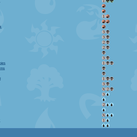
s
k
bies
rms
l
y