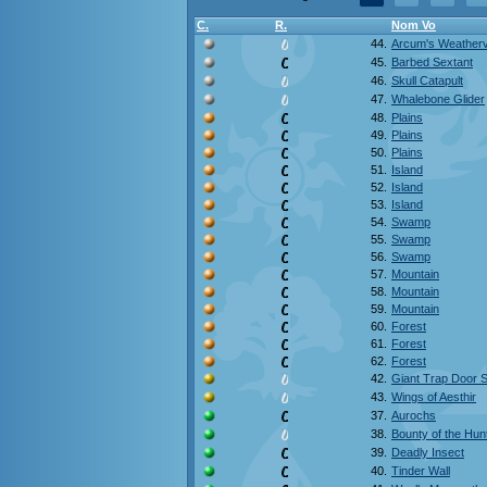
C.
R.
Nom Vo
44.
Arcum's Weather
45.
Barbed Sextant
46.
Skull Catapult
47.
Whalebone Glider
48.
Plains
49.
Plains
50.
Plains
51.
Island
52.
Island
53.
Island
54.
Swamp
55.
Swamp
56.
Swamp
57.
Mountain
58.
Mountain
59.
Mountain
60.
Forest
61.
Forest
62.
Forest
42.
Giant Trap Door S
43.
Wings of Aesthir
37.
Aurochs
38.
Bounty of the Hun
39.
Deadly Insect
40.
Tinder Wall