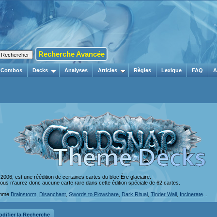
Recherche Avancée
Combos
Decks
Analyses
Articles
Règles
Lexique
FAQ
A
t 2006, est une réédition de certaines cartes du bloc Ère glaciaire.
 vous n'aurez donc aucune carte rare dans cette édition spéciale de 62 cartes.
comme
Brainstorm
,
Disanchant
,
Swords to Plowshare
,
Dark Ritual
,
Tinder Wall
,
Incinerate
...
difier la Recherche