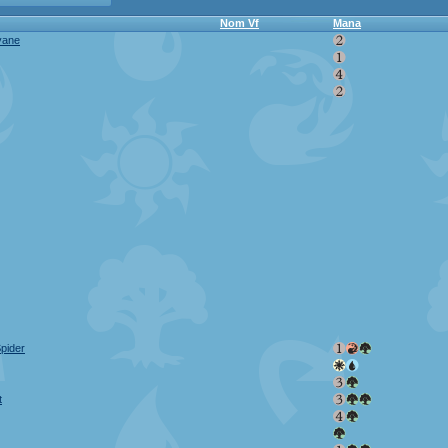
Nom Vf
Mana
vane
pider
t