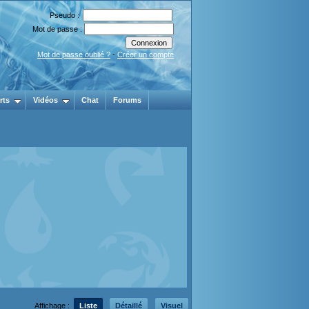
Pseudo :
Mot de passe :
Mot de passe oublié ?
-
Créer un compte
rts
Vidéos
Chat
Forums
Affichage :
Liste
Détaillé
Visuel