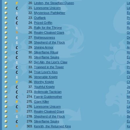
20.
Linden, the Steadfast Queen
Li
21.
Lonesome Unicorn
Li
22.
Mysterious Pathlighter
Éc
23.
Outflank
Pr
24.
Prized Griffin
Gr
25.
Rally for the Throne
Ra
26.
Realm-Cloaked Giant
G
27.
Righteousness
Dr
28.
Shepherd of the Flock
Be
29.
Shining Armor
Ar
30.
Silverflame Ritual
Ri
31.
Silverflame Squire
Éc
32.
Syr Alin, the Lion's Claw
Sy
33.
Trapped in the Tower
Pr
34.
True Love's Kiss
Ba
35.
Venerable Knight
Ch
36.
Worthy Knight
Ch
37.
Youthful Knight
Je
273.
Ardenvale Tactician
Ta
274.
Faerie Guidemother
Mè
275.
Giant Killer
Tu
276.
Lonesome Unicorn
Li
277.
Realm-Cloaked Giant
G
278.
Shepherd of the Flock
Be
279.
Silverflame Squire
Éc
303.
Kenrith, the Returned King
Ke