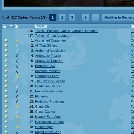
Total :
417 Cartes
. Page n°
1/9
-
1
2
3
...
9
>
Modifier la Recher
C.
R.
Nom Vo
N
416.
Token - Emblem Garruk, Cursed Huntsman
Je
417.
Token - On an Adventure
Je
1.
Acclaimed Contender
C
2.
All That Glitters
To
3.
Archon of Absolution
Ar
4.
Ardenvale Paladin
Pa
5.
Ardenvale Tactician
Ta
6.
Bartered Cow
Va
7.
Beloved Princess
Pr
8.
Charming Prince
Pr
9.
The Circle of Loyalty
Le
10.
Deafening Silence
Si
11.
Faerie Guidemother
Mè
12.
Flutterfox
Re
13.
Fortifying Provisions
Pr
14.
Giant Killer
Tu
15.
Glass Casket
Ce
16.
Happily Ever After
Il
17.
Harmonious Archon
Ar
18.
Hushbringer
Si
19.
Knight of the Keep
Ch