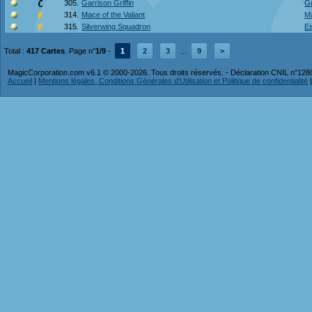
305.
Garrison Griffin
Gr
314.
Mace of the Valiant
Ma
315.
Silverwing Squadron
Es
Total :
417 Cartes
. Page n°
1/9
-
1
2
3
...
9
>
MagicCorporation.com v6.1 © 2000-2026. Tous droits réservés. - Déclaration CNIL n°12
Accueil
|
Mentions légales, Conditions Générales d'Utilisation et Politique de confidentialité