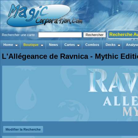
Recherche A
Rechercher une carte :
Home
Boutique
News
Cartes
Combos
Decks
Analys
L'Allégeance de Ravnica - Mythic Edit
Modifier la Recherche