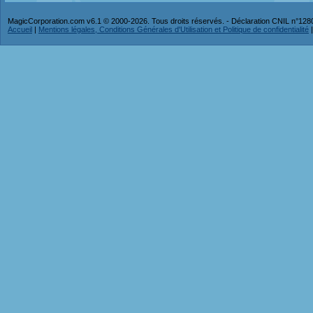
MagicCorporation.com v6.1 © 2000-2026. Tous droits réservés. - Déclaration CNIL n°12
Accueil
|
Mentions légales, Conditions Générales d'Utilisation et Politique de confidentialité