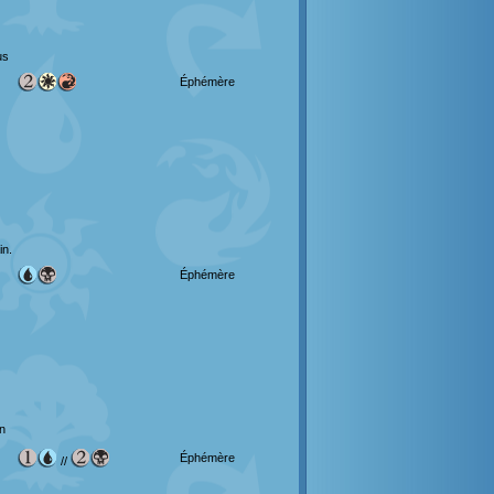
us
Éphémère
in.
Éphémère
n
Éphémère
//