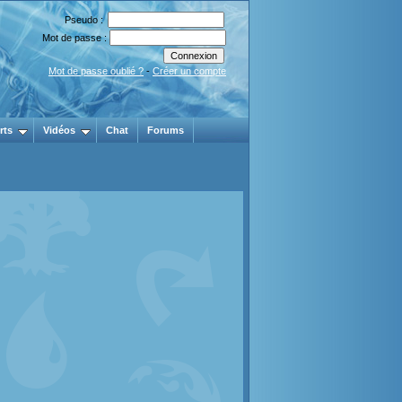
Pseudo :
Mot de passe :
Mot de passe oublié ?
-
Créer un compte
rts
Vidéos
Chat
Forums