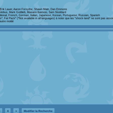
, Erik Lauer, Aaron Forsythe, Shawn Main, Dan Emmons
 Globus, Mark Gottlieb, Masami Ibamoto, Sam Stoddard
itional, French, German, Italian, Japanese, Korean, Portuguese, Russian, Spanish
s*, Fat Pack* (*Not available in all languages) à noter que les "shock-land" ne sont pas ass
autre moitié
3
4
>
Modifier la Recherche