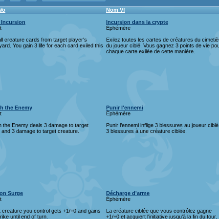
Vo
Nom Vf
 Incursion
Incursion dans la crypte
t
Éphémère
all creature cards from target player's
Exilez toutes les cartes de créatures du cimetiè
ard. You gain 3 life for each card exiled this
du joueur ciblé. Vous gagnez 3 points de vie po
chaque carte exilée de cette manière.
h the Enemy
Punir l'ennemi
t
Éphémère
h the Enemy deals 3 damage to target
Punir l’ennemi inflige 3 blessures au joueur ciblé
 and 3 damage to target creature.
3 blessures à une créature ciblée.
on Surge
Décharge d'arme
t
Éphémère
 creature you control gets +1/+0 and gains
La créature ciblée que vous contrôlez gagne
trike until end of turn.
+1/+0 et acquiert l'initiative jusqu'à la fin du tour.