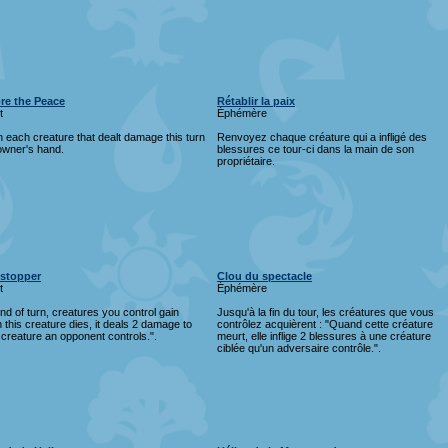
re the Peace
Rétablir la paix
t
Éphémère
 each creature that dealt damage this turn
Renvoyez chaque créature qui a infligé des
 owner's hand.
blessures ce tour-ci dans la main de son
propriétaire.
stopper
Clou du spectacle
t
Éphémère
end of turn, creatures you control gain
Jusqu'à la fin du tour, les créatures que vous
this creature dies, it deals 2 damage to
contrôlez acquièrent : "Quand cette créature
 creature an opponent controls.".
meurt, elle inflige 2 blessures à une créature
ciblée qu'un adversaire contrôle.".