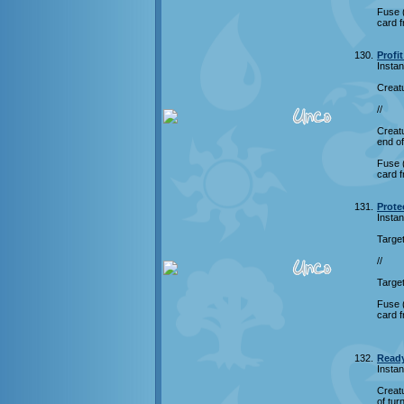
Fuse (
card f
130.
Profit
Instan
Creatu
//
Creatu
end of
Fuse (
card f
131.
Protec
Instan
Target
//
Target
Fuse (
card f
132.
Ready
Instan
Creatu
of tur