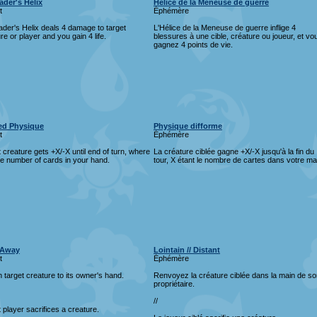
ader's Helix
Hélice de la Meneuse de guerre
t
Éphémère
der's Helix deals 4 damage to target
L'Hélice de la Meneuse de guerre inflige 4
re or player and you gain 4 life.
blessures à une cible, créature ou joueur, et vo
gagnez 4 points de vie.
ed Physique
Physique difforme
t
Éphémère
 creature gets +X/-X until end of turn, where
La créature ciblée gagne +X/-X jusqu'à la fin du
he number of cards in your hand.
tour, X étant le nombre de cartes dans votre ma
/ Away
Lointain // Distant
t
Éphémère
 target creature to its owner's hand.
Renvoyez la créature ciblée dans la main de so
propriétaire.
//
 player sacrifices a creature.