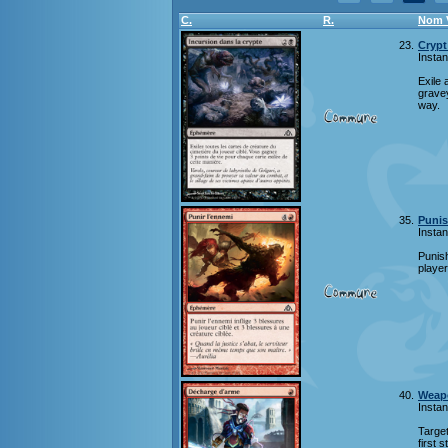
C.
R.
Nom 
23.
Crypt
Instan
Exile 
gravey
way.
35.
Punis
Instan
Punis
player
40.
Weap
Instan
Target
first s