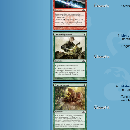
Overl
44.
Mend
Instan
Regene
45.
Mutan
Instan
Target
on it 