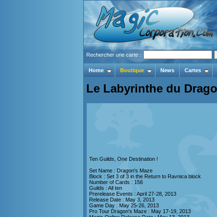
Rechercher une carte :
Home
Boutique
News
Cartes
Le Labyrinthe du Drag
Ten Guilds, One Destination !
Set Name : Dragon's Maze
Block : Set 3 of 3 in the Return to Ravnica block
Number of Cards : 156
Guilds : All ten
Prerelease Events : April 27-28, 2013
Release Date : May 3, 2013
Game Day : May 25-26, 2013
Pro Tour Dragon's Maze : May 17-19, 2013