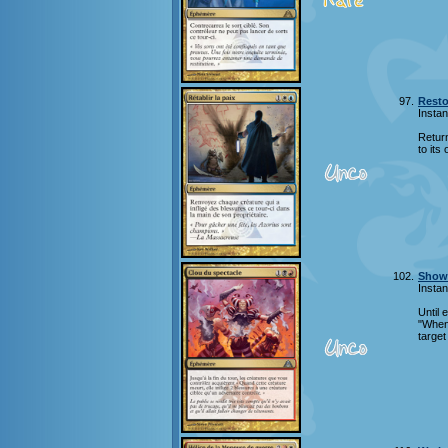
97.
Resto
Instan
Return
to its
102.
Show
Instan
Until 
"When 
target