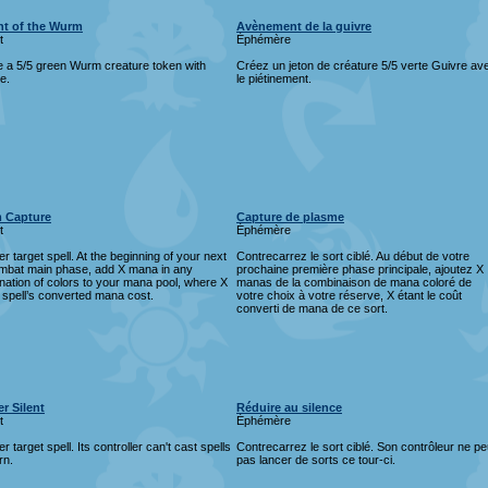
t of the Wurm
Avènement de la guivre
t
Éphémère
e a 5/5 green Wurm creature token with
Créez un jeton de créature 5/5 verte Guivre av
e.
le piétinement.
 Capture
Capture de plasme
t
Éphémère
r target spell. At the beginning of your next
Contrecarrez le sort ciblé. Au début de votre
mbat main phase, add X mana in any
prochaine première phase principale, ajoutez X
ation of colors to your mana pool, where X
manas de la combinaison de mana coloré de
t spell’s converted mana cost.
votre choix à votre réserve, X étant le coût
converti de mana de ce sort.
r Silent
Réduire au silence
t
Éphémère
r target spell. Its controller can't cast spells
Contrecarrez le sort ciblé. Son contrôleur ne pe
rn.
pas lancer de sorts ce tour-ci.