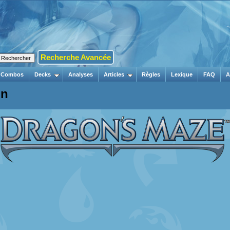
Recherche Avancée
Combos
Decks
Analyses
Articles
Règles
Lexique
FAQ
A
on