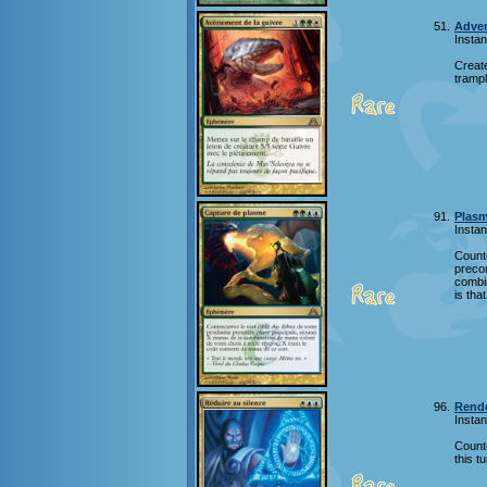
51.
Adven
Instan
Creat
trampl
91.
Plasm
Instan
Counte
preco
combin
is tha
96.
Rende
Instan
Counte
this tu