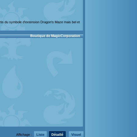
ortis du symbole d'extension Dragon's Maze mais bel et
Boutique de MagicCorporation
Affichage :
Liste
Détaillé
Visuel