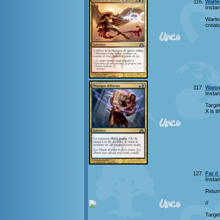
116.
Warle
Instan
Warlea
creatu
117.
Warp
Instan
Target
X is t
127.
Far /
Instan
Return
//
Target