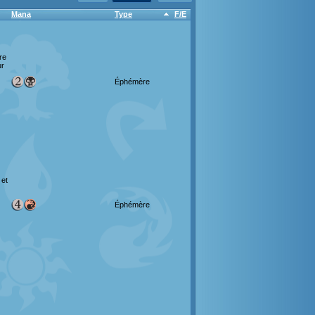
Mana
Type
F/E
re
ur
Éphémère
 et
Éphémère