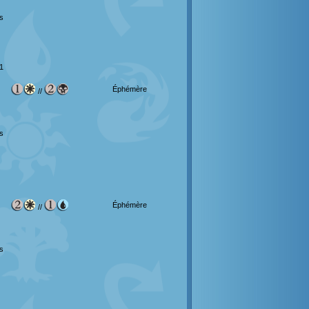
s
1
Éphémère
//
s
Éphémère
//
s