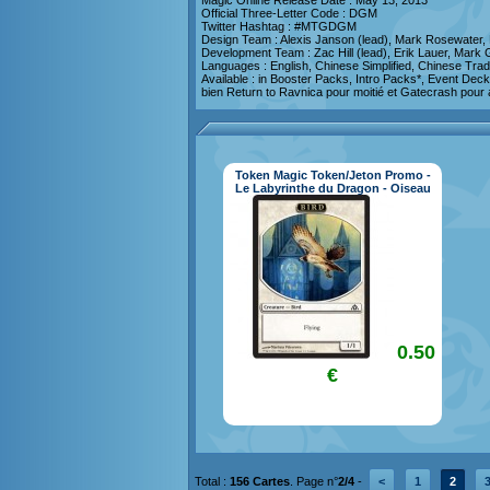
Magic Online Release Date : May 13, 2013
Official Three-Letter Code : DGM
Twitter Hashtag : #MTGDGM
Design Team : Alexis Janson (lead), Mark Rosewater
Development Team : Zac Hill (lead), Erik Lauer, Mark
Languages : English, Chinese Simplified, Chinese Trad
Available : in Booster Packs, Intro Packs*, Event Deck
bien Return to Ravnica pour moitié et Gatecrash pour 
Token Magic Token/Jeton Promo -
Le Labyrinthe du Dragon - Oiseau
0.50
€
Total :
156 Cartes
. Page n°
2/4
-
<
1
2