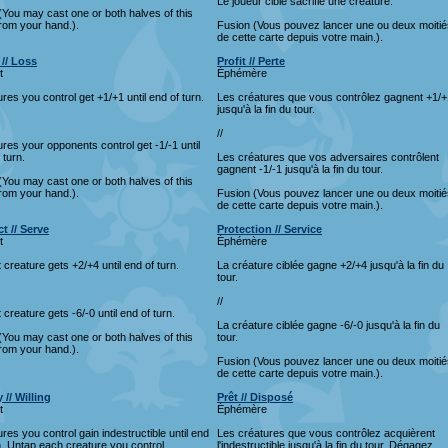
Le joueur ciblé sacrifie une créature.
You may cast one or both halves of this
rom your hand.).
Fusion (Vous pouvez lancer une ou deux moitié
de cette carte depuis votre main.).
 // Loss
Profit // Perte
t
Éphémère
res you control get +1/+1 until end of turn.
Les créatures que vous contrôlez gagnent +1/+
jusqu'à la fin du tour.
//
res your opponents control get -1/-1 until
 turn.
Les créatures que vos adversaires contrôlent
gagnent -1/-1 jusqu'à la fin du tour.
You may cast one or both halves of this
rom your hand.).
Fusion (Vous pouvez lancer une ou deux moitié
de cette carte depuis votre main.).
t // Serve
Protection // Service
t
Éphémère
 creature gets +2/+4 until end of turn.
La créature ciblée gagne +2/+4 jusqu'à la fin du
tour.
//
 creature gets -6/-0 until end of turn.
La créature ciblée gagne -6/-0 jusqu'à la fin du
You may cast one or both halves of this
tour.
rom your hand.).
Fusion (Vous pouvez lancer une ou deux moitié
de cette carte depuis votre main.).
 // Willing
Prêt // Disposé
t
Éphémère
res you control gain indestructible until end
Les créatures que vous contrôlez acquièrent
n. Untap each creature you control.
l'indestructible jusqu'à la fin du tour. Dégagez