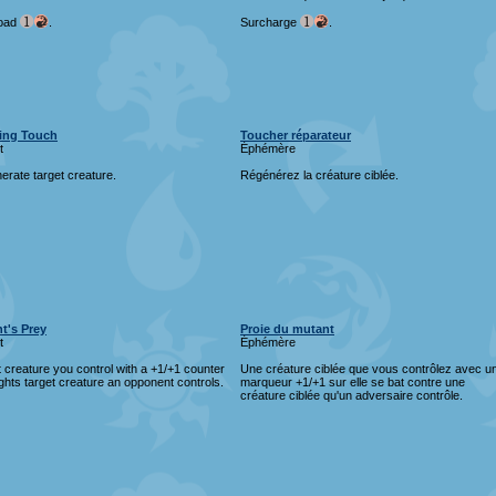
oad
.
Surcharge
.
ing Touch
Toucher réparateur
t
Éphémère
rate target creature.
Régénérez la créature ciblée.
t's Prey
Proie du mutant
t
Éphémère
 creature you control with a +1/+1 counter
Une créature ciblée que vous contrôlez avec u
fights target creature an opponent controls.
marqueur +1/+1 sur elle se bat contre une
créature ciblée qu'un adversaire contrôle.