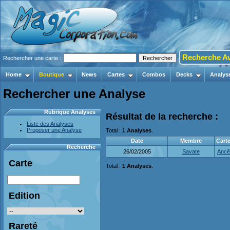
Recherche A
Rechercher une carte :
Home
Boutique
News
Cartes
Combos
Decks
Analys
Rechercher une Analyse
Rubrique Analyses
Résultat de la recherche :
Liste des Analyses
Proposer une Analyse
Total :
1 Analyses
.
Date
Membre
Cart
Recherche
26/02/2005
Savate
Ancêt
Carte
Total :
1 Analyses
.
Edition
Rareté