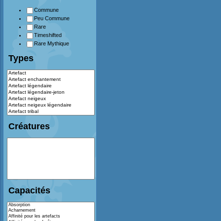
Commune
Peu Commune
Rare
Timeshifted
Rare Mythique
Types
Créatures
Capacités