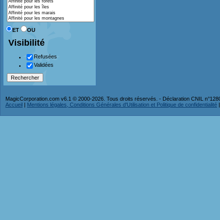
ET
OU
Visibilité
Refusées
Validées
MagicCorporation.com v6.1 © 2000-2026. Tous droits réservés. - Déclaration CNIL n°12
Accueil
|
Mentions légales, Conditions Générales d'Utilisation et Politique de confidentialité