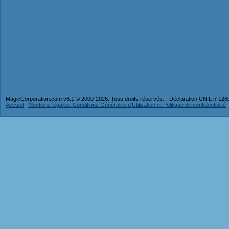
MagicCorporation.com v6.1 © 2000-2026. Tous droits réservés. - Déclaration CNIL n°12
Accueil
|
Mentions légales, Conditions Générales d'Utilisation et Politique de confidentialité