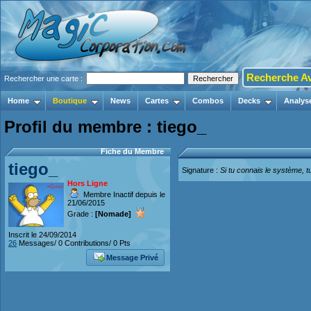
Recherche A
Rechercher une carte :
Home
Boutique
News
Cartes
Combos
Decks
Analys
Profil du membre : tiego_
Fiche du Membre
tiego_
Signature :
Si tu connais le système, tu
Hors Ligne
Membre Inactif depuis le
21/06/2015
Grade :
[Nomade]
Inscrit le 24/09/2014
26
Messages/ 0 Contributions/ 0 Pts
Message Privé